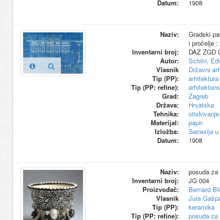
Datum:
1908
Naziv:
Gradski pav
i pročelje 
Inventarni broj:
DAZ ZGD 
Autor:
Schön, Ed
Vlasnik
Državni ar
Tip (PP):
arhitektura
Tip (PP: refine):
arhitektons
Grad:
Zagreb
Država:
Hrvatska
Tehnika:
otiskivanje
Materijal:
papir
Izložba:
Secesija u
Datum:
1908
Naziv:
posuda za 
Inventarni broj:
JG 004
Proizvođač:
Bernard Bl
Vlasnik
Jura Gašpa
Tip (PP):
keramika
Tip (PP: refine):
posuda za 