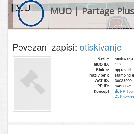
MUO | Partage Plu
Povezani zapisi:
otiskivanje
Naziv:
otiskivanje
MUO ID:
117
Status:
approved
Naziv (en):
stamping (
AAT ID:
300239001
PP ID:
part00671
Koncept
PP Tech
Povezani