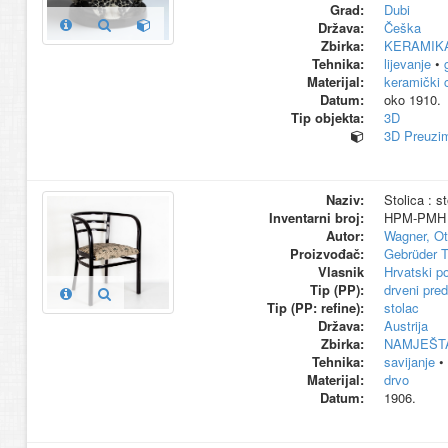
Grad:
Dubi
Država:
Češka
Zbirka:
KERAMIK
Tehnika:
lijevanje
•
Materijal:
keramički c
Datum:
oko 1910.
Tip objekta:
3D
3D Preuzim
Naziv:
Stolica : st
Inventarni broj:
HPM-PMH 
Autor:
Wagner, Ot
Proizvođač:
Gebrüder 
Vlasnik
Hrvatski p
Tip (PP):
drveni pre
Tip (PP: refine):
stolac
Država:
Austrija
Zbirka:
NAMJEŠT
Tehnika:
savijanje
•
Materijal:
drvo
Datum:
1906.