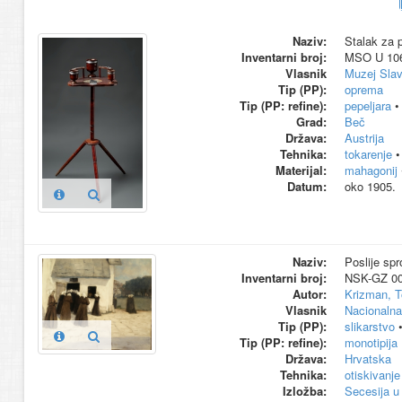
Naziv:
Stalak za 
Inventarni broj:
MSO U 10
Vlasnik
Muzej Slav
Tip (PP):
oprema
Tip (PP: refine):
pepeljara
Grad:
Beč
Država:
Austrija
Tehnika:
tokarenje
Materijal:
mahagonij
Datum:
oko 1905.
Naziv:
Poslije spr
Inventarni broj:
NSK-GZ 0
Autor:
Krizman, T
Vlasnik
Nacionalna 
Tip (PP):
slikarstvo
Tip (PP: refine):
monotipija
Država:
Hrvatska
Tehnika:
otiskivanje
Izložba:
Secesija u