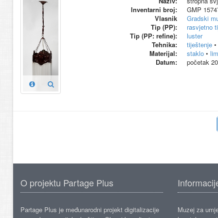
Naziv:
stropna svj
Inventarni broj:
GMP 1574
Vlasnik
Gradski m
Tip (PP):
rasvjetno ti
Tip (PP: refine):
luster
Tehnika:
tiještenje
Materijal:
staklo
•
li
Datum:
početak 20
O projektu Partage Plus
Informacij
Partage Plus je međunarodni projekt digitalizacije
Muzej za umje