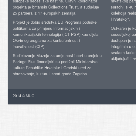
europske secesijske baštine. Glavni koordinator
hrvatskog part
projekta je britanski Collections Trust, a sudjeluje
suradnji s 40 h
25 partnera iz 17 europskih zemalja.
kolekcija reali
Hrvatskoj“.
Projekt je dobio sredstva EU Programa podrške
politikama za primjenu informacijskih i
Ostvaren je ko
komunikacijskih tehnologija (ICT PSP) kao dijela
secesijskoj ba
Okvirnog programa za konkurentnost i
dostupan je n
inovativnost (CIP).
integrirala u 
svakom korisn
Sudjelovanje Muzeja za umjetnost i obrt u projektu
uključujući i h
Partage Plus financijski su podržali Ministarstvo
kulture Republike Hrvatske i Gradski ured za
obrazovanje, kulturu i sport grada Zagreba.
2014 © MUO