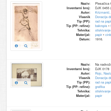
Naziv:
Plesačica G
Inventarni broj:
DJK 0455 (
Autor:
Krizmanić,
Vlasnik
Donacija d
Tip (PP):
rad na papi
Tip (PP: refine):
bakropis
•
Tehnika:
otiskivanje
Materijal:
papir
•
cin
Datum:
1916.
Naziv:
Na nadvožn
Inventarni broj:
DJK 0178
Autor:
Rojc, Nast
Vlasnik
Donacija d
Tip (PP):
rad na papi
Tip (PP: refine):
grafika
Tehnika:
otiskivanje
Materijal:
papir