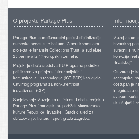
O projektu Partage Plus
Informacij
Partage Plus je međunarodni projekt digitalizacije
Muzej za umje
europske secesijske baštine. Glavni koordinator
hrvatskog part
projekta je britanski Collections Trust, a sudjeluje
suradnji s 40 h
25 partnera iz 17 europskih zemalja.
kolekcija reali
Hrvatskoj“.
Projekt je dobio sredstva EU Programa podrške
politikama za primjenu informacijskih i
Ostvaren je ko
komunikacijskih tehnologija (ICT PSP) kao dijela
secesijskoj ba
Okvirnog programa za konkurentnost i
dostupan je n
inovativnost (CIP).
integrirala u 
svakom korisn
Sudjelovanje Muzeja za umjetnost i obrt u projektu
uključujući i h
Partage Plus financijski su podržali Ministarstvo
kulture Republike Hrvatske i Gradski ured za
obrazovanje, kulturu i sport grada Zagreba.