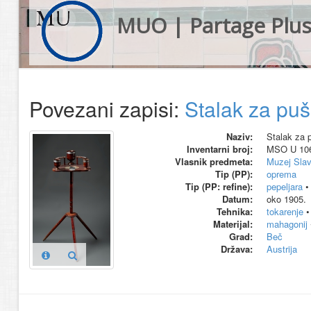
MUO | Partage Plu
Povezani zapisi:
Stalak za puš
Naziv:
Stalak za 
Inventarni broj:
MSO U 10
Vlasnik predmeta:
Muzej Slav
Tip (PP):
oprema
Tip (PP: refine):
pepeljara
Datum:
oko 1905.
Tehnika:
tokarenje
Materijal:
mahagonij
Grad:
Beč
Država:
Austrija