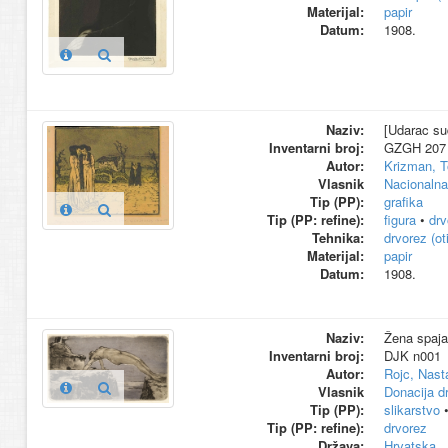
Materijal:
papir
Datum:
1908.
Naziv:
[Udarac sud
Inventarni broj:
GZGH 207 k
Autor:
Krizman, T
Vlasnik
Nacionalna 
Tip (PP):
grafika
Tip (PP: refine):
figura
•
drv
Tehnika:
drvorez (ot
Materijal:
papir
Datum:
1908.
Naziv:
Žena spaja
Inventarni broj:
DJK n001
Autor:
Rojc, Nast
Vlasnik
Donacija d
Tip (PP):
slikarstvo
Tip (PP: refine):
drvorez
Država:
Hrvatska