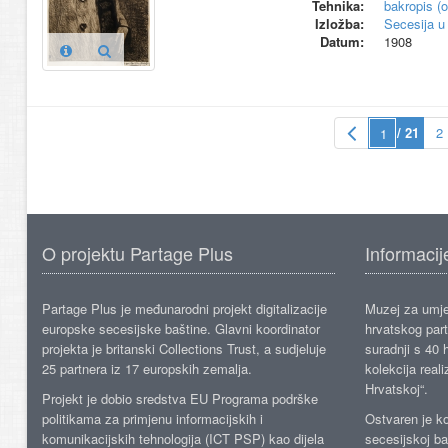
Tehnika:
bakropis (o
Izložba:
Secesija u
Datum:
1908
/ 21
2
O projektu Partage Plus
Informacij
Partage Plus je međunarodni projekt digitalizacije
Muzej za umje
europske secesijske baštine. Glavni koordinator
hrvatskog part
projekta je britanski Collections Trust, a sudjeluje
suradnji s 40 h
25 partnera iz 17 europskih zemalja.
kolekcija reali
Hrvatskoj“.
Projekt je dobio sredstva EU Programa podrške
politikama za primjenu informacijskih i
Ostvaren je ko
komunikacijskih tehnologija (ICT PSP) kao dijela
secesijskoj ba