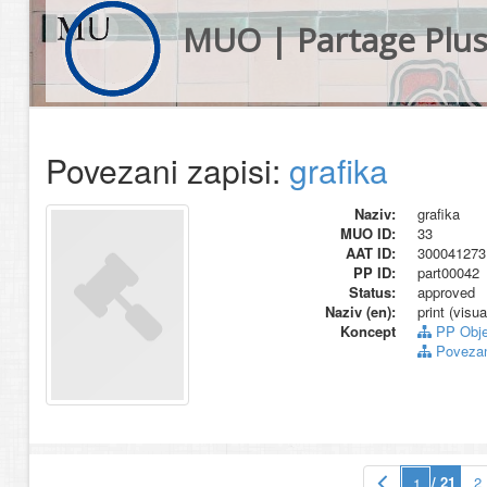
MUO | Partage Plu
Povezani zapisi:
grafika
Naziv:
grafika
MUO ID:
33
AAT ID:
300041273
PP ID:
part00042
Status:
approved
Naziv (en):
print (visu
Koncept
PP Obje
Povezani
/ 21
2