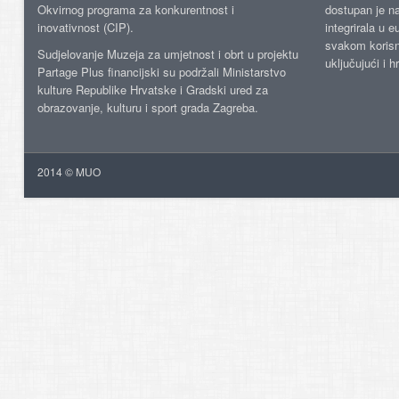
Okvirnog programa za konkurentnost i
dostupan je n
inovativnost (CIP).
integrirala u 
svakom korisn
Sudjelovanje Muzeja za umjetnost i obrt u projektu
uključujući i h
Partage Plus financijski su podržali Ministarstvo
kulture Republike Hrvatske i Gradski ured za
obrazovanje, kulturu i sport grada Zagreba.
2014 © MUO