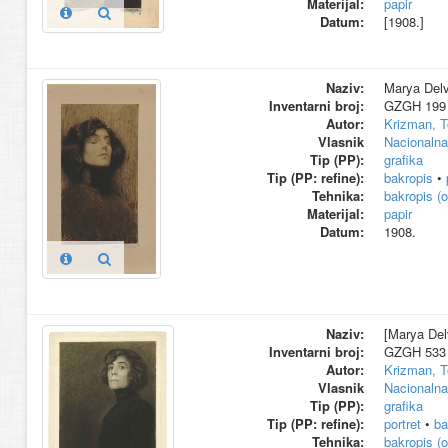
Materijal:
papir
Datum:
[1908.]
Naziv:
Marya Delv
Inventarni broj:
GZGH 199 k
Autor:
Krizman, T
Vlasnik
Nacionalna 
Tip (PP):
grafika
Tip (PP: refine):
bakropis
•
Tehnika:
bakropis (o
Materijal:
papir
Datum:
1908.
Naziv:
[Marya Delv
Inventarni broj:
GZGH 533 k
Autor:
Krizman, T
Vlasnik
Nacionalna 
Tip (PP):
grafika
Tip (PP: refine):
portret
•
ba
Tehnika:
bakropis (o