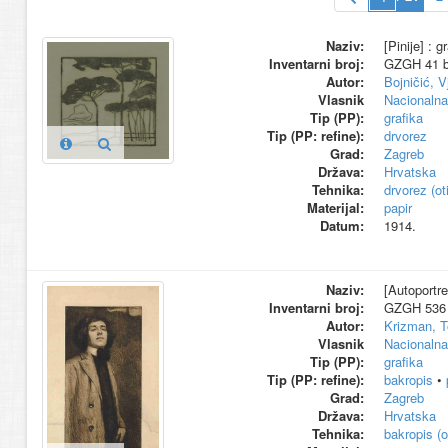
Naziv:
[Pinije] : g
Inventarni broj:
GZGH 41 b
Autor:
Bojničić, V
Vlasnik
Nacionalna 
Tip (PP):
grafika
Tip (PP: refine):
drvorez
Grad:
Zagreb
Država:
Hrvatska
Tehnika:
drvorez (ot
Materijal:
papir
Datum:
1914.
Naziv:
[Autoportret
Inventarni broj:
GZGH 536 k
Autor:
Krizman, T
Vlasnik
Nacionalna 
Tip (PP):
grafika
Tip (PP: refine):
bakropis
•
Grad:
Zagreb
Država:
Hrvatska
Tehnika:
bakropis (o