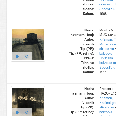
Tehnika:
drvorez (ot
Izložba:
Secesija u
Datum:
1908
Naziv:
Most u Most
Inventarni broj:
MUO 0047
Autor:
Krizman, T
Vlasnik
Muzej za u
Tip (PP):
slikarstvo
Tip (PP: refine):
bakropis
Država:
Hrvatska
Tehnika:
bakropis (o
Izložba:
Secesija u
Datum:
1911
Naziv:
Procesija :
Inventarni broj:
HAZU-KG 
Autor:
Krizman, T
Vlasnik
Kabinet gr
Tip (PP):
slikarstvo
Tip (PP: refine):
bakropis