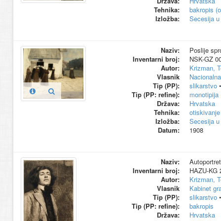
Država:
Hrvatska
Tehnika:
bakropis (o
Izložba:
Secesija u
Naziv:
Poslije spr
Inventarni broj:
NSK-GZ 0
Autor:
Krizman, T
Vlasnik
Nacionalna 
Tip (PP):
slikarstvo
Tip (PP: refine):
monotipija
Država:
Hrvatska
Tehnika:
otiskivanje
Izložba:
Secesija u
Datum:
1908
Naziv:
Autoportret
Inventarni broj:
HAZU-KG 
Autor:
Krizman, T
Vlasnik
Kabinet gr
Tip (PP):
slikarstvo
Tip (PP: refine):
bakropis
Država:
Hrvatska