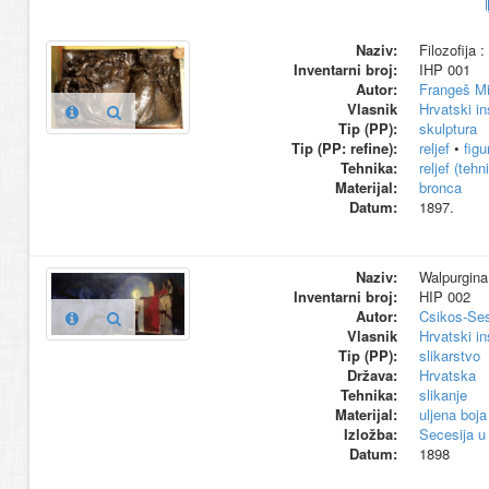
Naziv:
Filozofija : 
Inventarni broj:
IHP 001
Autor:
Frangeš Mi
Vlasnik
Hrvatski in
Tip (PP):
skulptura
Tip (PP: refine):
reljef
•
figu
Tehnika:
reljef (tehn
Materijal:
bronca
Datum:
1897.
Naziv:
Walpurgina 
Inventarni broj:
HIP 002
Autor:
Csikos-Ses
Vlasnik
Hrvatski in
Tip (PP):
slikarstvo
Država:
Hrvatska
Tehnika:
slikanje
Materijal:
uljena boja
Izložba:
Secesija u
Datum:
1898