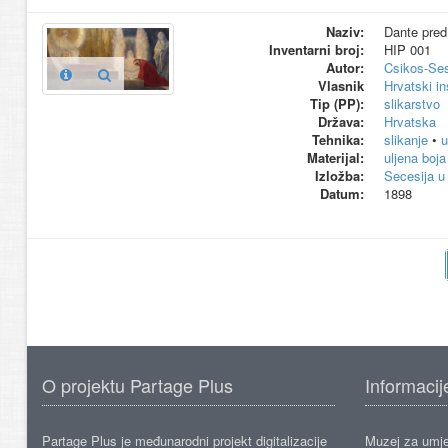
Naziv:
Dante pred 
Inventarni broj:
HIP 001
Autor:
Csikos-Ses
Vlasnik
Hrvatski in
Tip (PP):
slikarstvo
Država:
Hrvatska
Tehnika:
slikanje
•
u
Materijal:
uljena boja
Izložba:
Secesija u
Datum:
1898
O projektu Partage Plus
Informacij
Partage Plus je međunarodni projekt digitalizacije
Muzej za umje