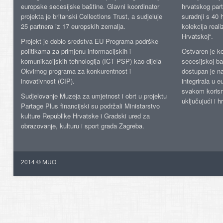
europske secesijske baštine. Glavni koordinator
hrvatskog part
projekta je britanski Collections Trust, a sudjeluje
suradnji s 40 h
25 partnera iz 17 europskih zemalja.
kolekcija reali
Hrvatskoj“.
Projekt je dobio sredstva EU Programa podrške
politikama za primjenu informacijskih i
Ostvaren je ko
komunikacijskih tehnologija (ICT PSP) kao dijela
secesijskoj ba
Okvirnog programa za konkurentnost i
dostupan je n
inovativnost (CIP).
integrirala u 
svakom korisn
Sudjelovanje Muzeja za umjetnost i obrt u projektu
uključujući i h
Partage Plus financijski su podržali Ministarstvo
kulture Republike Hrvatske i Gradski ured za
obrazovanje, kulturu i sport grada Zagreba.
2014 © MUO