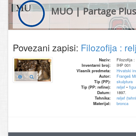
MUO | Partage Plu
Povezani zapisi:
Filozofija : rel
Naziv:
Filozofija : 
Inventarni broj:
IHP 001
Vlasnik predmeta:
Hrvatski in
Autor:
Frangeš Mi
Tip (PP):
skulptura
Tip (PP: refine):
reljef
•
figu
Datum:
1897.
Tehnika:
reljef (tehn
Materijal:
bronca