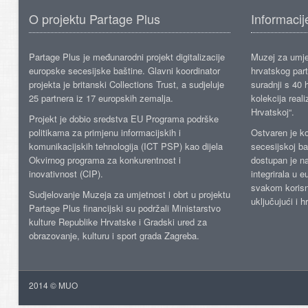
O projektu Partage Plus
Informacij
Partage Plus je međunarodni projekt digitalizacije
Muzej za umje
europske secesijske baštine. Glavni koordinator
hrvatskog part
projekta je britanski Collections Trust, a sudjeluje
suradnji s 40 h
25 partnera iz 17 europskih zemalja.
kolekcija reali
Hrvatskoj“.
Projekt je dobio sredstva EU Programa podrške
politikama za primjenu informacijskih i
Ostvaren je ko
komunikacijskih tehnologija (ICT PSP) kao dijela
secesijskoj ba
Okvirnog programa za konkurentnost i
dostupan je n
inovativnost (CIP).
integrirala u 
svakom korisn
Sudjelovanje Muzeja za umjetnost i obrt u projektu
uključujući i h
Partage Plus financijski su podržali Ministarstvo
kulture Republike Hrvatske i Gradski ured za
obrazovanje, kulturu i sport grada Zagreba.
2014 © MUO