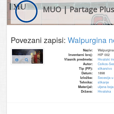
MUO | Partage Plu
Povezani zapisi:
Walpurgina no
Naziv:
Walpurgina 
Inventarni broj:
HIP 002
Vlasnik predmeta:
Hrvatski in
Autor:
Csikos-Ses
Tip (PP):
slikarstvo
Datum:
1898
Izložba:
Secesija u
Tehnika:
slikanje
Materijal:
uljena boja
Država:
Hrvatska