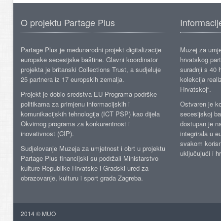
O projektu Partage Plus
Informacij
Partage Plus je međunarodni projekt digitalizacije
Muzej za umje
europske secesijske baštine. Glavni koordinator
hrvatskog part
projekta je britanski Collections Trust, a sudjeluje
suradnji s 40 h
25 partnera iz 17 europskih zemalja.
kolekcija reali
Hrvatskoj“.
Projekt je dobio sredstva EU Programa podrške
politikama za primjenu informacijskih i
Ostvaren je ko
komunikacijskih tehnologija (ICT PSP) kao dijela
secesijskoj ba
Okvirnog programa za konkurentnost i
dostupan je n
inovativnost (CIP).
integrirala u 
svakom korisn
Sudjelovanje Muzeja za umjetnost i obrt u projektu
uključujući i h
Partage Plus financijski su podržali Ministarstvo
kulture Republike Hrvatske i Gradski ured za
obrazovanje, kulturu i sport grada Zagreba.
2014 © MUO