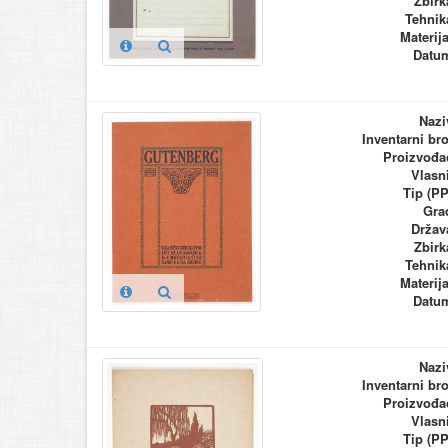
Zbirk
Tehnik
Materija
Datu
Nazi
Inventarni bro
Proizvođa
Vlasn
Tip (PP
Gra
Držav
Zbirk
Tehnik
Materija
Datu
Nazi
Inventarni bro
Proizvođa
Vlasn
Tip (PP