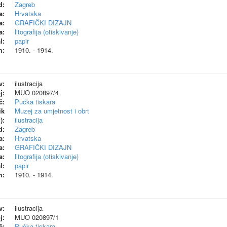
d:
Zagreb
a:
Hrvatska
a:
GRAFIČKI DIZAJN
a:
litografija (otiskivanje)
l:
papir
m:
1910. - 1914.
v:
ilustracija
j:
MUO 020897/4
č:
Pučka tiskara
ik
Muzej za umjetnost i obrt
):
ilustracija
d:
Zagreb
a:
Hrvatska
a:
GRAFIČKI DIZAJN
a:
litografija (otiskivanje)
l:
papir
m:
1910. - 1914.
v:
ilustracija
j:
MUO 020897/1
č:
Pučka tiskara