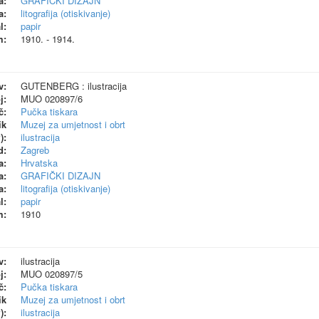
a:
GRAFIČKI DIZAJN
a:
litografija (otiskivanje)
l:
papir
m:
1910. - 1914.
v:
GUTENBERG : ilustracija
j:
MUO 020897/6
č:
Pučka tiskara
ik
Muzej za umjetnost i obrt
):
ilustracija
d:
Zagreb
a:
Hrvatska
a:
GRAFIČKI DIZAJN
a:
litografija (otiskivanje)
l:
papir
m:
1910
v:
ilustracija
j:
MUO 020897/5
č:
Pučka tiskara
ik
Muzej za umjetnost i obrt
):
ilustracija