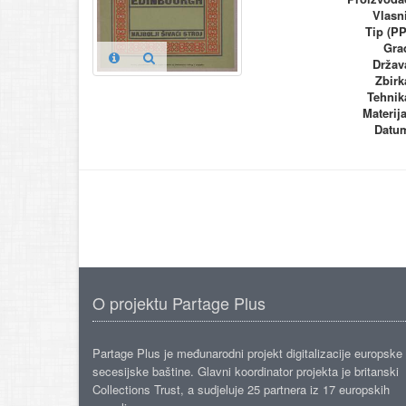
Vlasn
Tip (PP
Gra
Držav
Zbirk
Tehnik
Materija
Datu
O projektu Partage Plus
Partage Plus je međunarodni projekt digitalizacije europske
secesijske baštine. Glavni koordinator projekta je britanski
Collections Trust, a sudjeluje 25 partnera iz 17 europskih