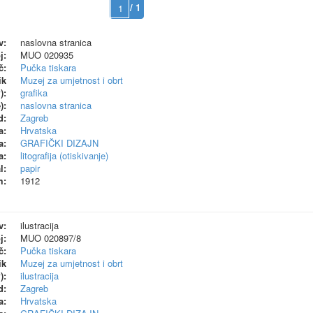
/ 1
v:
naslovna stranica
j:
MUO 020935
č:
Pučka tiskara
ik
Muzej za umjetnost i obrt
):
grafika
):
naslovna stranica
d:
Zagreb
a:
Hrvatska
a:
GRAFIČKI DIZAJN
a:
litografija (otiskivanje)
l:
papir
m:
1912
v:
ilustracija
j:
MUO 020897/8
č:
Pučka tiskara
ik
Muzej za umjetnost i obrt
):
ilustracija
d:
Zagreb
a:
Hrvatska