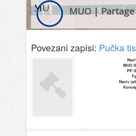
MUO | Partage 
Povezani zapisi:
Pučka ti
Nazi
MUO I
PP I
Ti
Naziv (alt
Konce