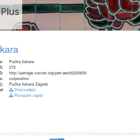
Plus
skara
v:
Pučka tiskara
D:
275
D:
http://partage.vocnet.org/part-wer20220630
p:
corporation
):
Pučka tiskara Zagreb
pt
Proizvođači
Povezani zapisi