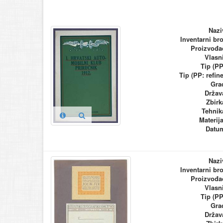
Nazi
Inventarni bro
Proizvođa
Vlasn
Tip (PP
Tip (PP: refine
Gra
Držav
Zbirk
Tehnik
Materija
Datu
Nazi
Inventarni bro
Proizvođa
Vlasn
Tip (PP
Gra
Držav