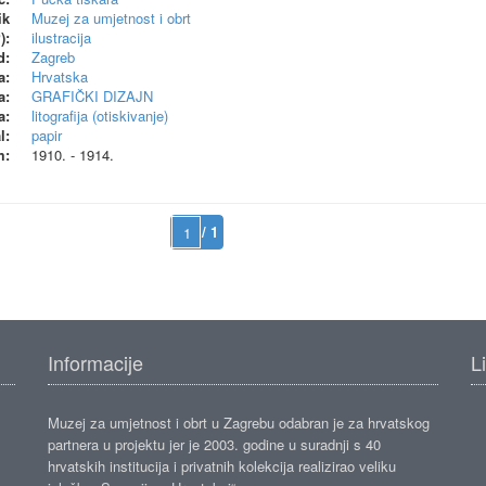
ik
Muzej za umjetnost i obrt
):
ilustracija
d:
Zagreb
a:
Hrvatska
a:
GRAFIČKI DIZAJN
a:
litografija (otiskivanje)
l:
papir
m:
1910. - 1914.
/ 1
Informacije
L
Muzej za umjetnost i obrt u Zagrebu odabran je za hrvatskog
partnera u projektu jer je 2003. godine u suradnji s 40
hrvatskih institucija i privatnih kolekcija realizirao veliku