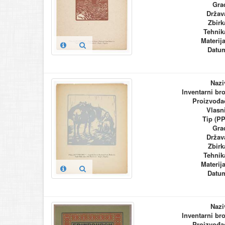
Gra
Držav
Zbirk
Tehnik
Materija
Datu
Nazi
Inventarni bro
Proizvođa
Vlasn
Tip (PP
Gra
Držav
Zbirk
Tehnik
Materija
Datu
Nazi
Inventarni bro
Proizvođa