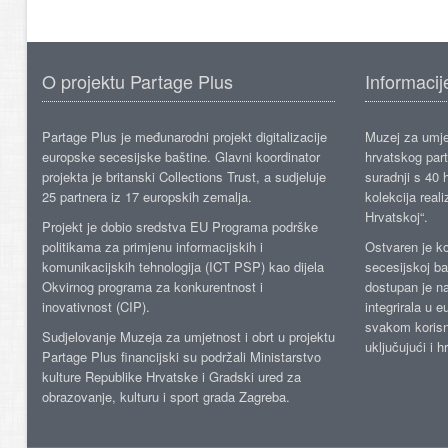
O projektu Partage Plus
Informacij
Partage Plus je međunarodni projekt digitalizacije
Muzej za umje
europske secesijske baštine. Glavni koordinator
hrvatskog part
projekta je britanski Collections Trust, a sudjeluje
suradnji s 40 h
25 partnera iz 17 europskih zemalja.
kolekcija reali
Hrvatskoj“.
Projekt je dobio sredstva EU Programa podrške
politikama za primjenu informacijskih i
Ostvaren je ko
komunikacijskih tehnologija (ICT PSP) kao dijela
secesijskoj ba
Okvirnog programa za konkurentnost i
dostupan je n
inovativnost (CIP).
integrirala u 
svakom korisn
Sudjelovanje Muzeja za umjetnost i obrt u projektu
uključujući i h
Partage Plus financijski su podržali Ministarstvo
kulture Republike Hrvatske i Gradski ured za
obrazovanje, kulturu i sport grada Zagreba.