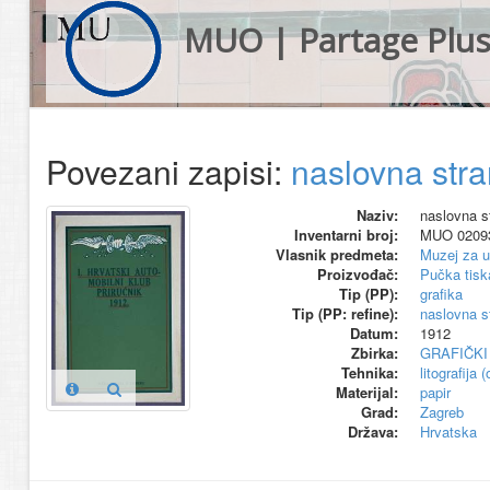
MUO | Partage Plu
Povezani zapisi:
naslovna stra
Naziv:
naslovna s
Inventarni broj:
MUO 0209
Vlasnik predmeta:
Muzej za u
Proizvođač:
Pučka tisk
Tip (PP):
grafika
Tip (PP: refine):
naslovna s
Datum:
1912
Zbirka:
GRAFIČKI
Tehnika:
litografija 
Materijal:
papir
Grad:
Zagreb
Država:
Hrvatska