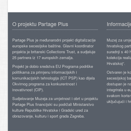
O projektu Partage Plus
Informacij
Partage Plus je međunarodni projekt digitalizacije
Muzej za umje
europske secesijske baštine. Glavni koordinator
hrvatskog part
projekta je britanski Collections Trust, a sudjeluje
suradnji s 40 h
25 partnera iz 17 europskih zemalja.
kolekcija reali
Hrvatskoj“.
Projekt je dobio sredstva EU Programa podrške
politikama za primjenu informacijskih i
Ostvaren je ko
komunikacijskih tehnologija (ICT PSP) kao dijela
secesijskoj ba
Okvirnog programa za konkurentnost i
dostupan je n
inovativnost (CIP).
integrirala u 
svakom korisn
Sudjelovanje Muzeja za umjetnost i obrt u projektu
uključujući i h
Partage Plus financijski su podržali Ministarstvo
kulture Republike Hrvatske i Gradski ured za
obrazovanje, kulturu i sport grada Zagreba.