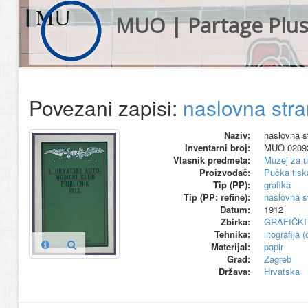
MUO | Partage Plu
Povezani zapisi:
naslovna stra
Naziv:
naslovna s
Inventarni broj:
MUO 0209
Vlasnik predmeta:
Muzej za u
Proizvođač:
Pučka tisk
Tip (PP):
grafika
Tip (PP: refine):
naslovna s
Datum:
1912
Zbirka:
GRAFIČKI
Tehnika:
litografija 
Materijal:
papir
Grad:
Zagreb
Država:
Hrvatska