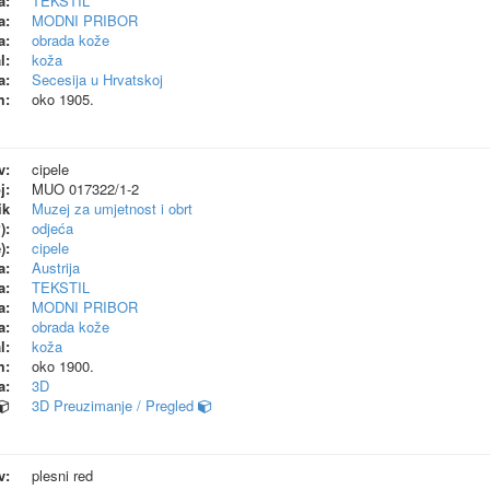
a:
TEKSTIL
a:
MODNI PRIBOR
a:
obrada kože
l:
koža
a:
Secesija u Hrvatskoj
m:
oko 1905.
v:
cipele
j:
MUO 017322/1-2
ik
Muzej za umjetnost i obrt
):
odjeća
):
cipele
a:
Austrija
a:
TEKSTIL
a:
MODNI PRIBOR
a:
obrada kože
l:
koža
m:
oko 1900.
a:
3D
3D Preuzimanje / Pregled
v:
plesni red