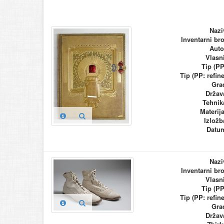
Nazi
Inventarni bro
Auto
Vlasn
Tip (PP
Tip (PP: refine
Gra
Držav
Tehnik
Materija
Izložb
Datu
Nazi
Inventarni bro
Vlasn
Tip (PP
Tip (PP: refine
Gra
Držav