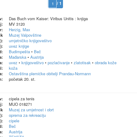
/ 1
v:
Das Buch vom Kaiser: Viribus Unitis : knjiga
j:
MV 3120
r:
Herzig, Max
ik
Muzej Valpovštine
):
umjetničko knjigoveštvo
):
uvez knjige
d:
Budimpešta
•
Beč
a:
Mađarska
•
Austrija
a:
uvez
•
knjigoveštvo
•
pozlaćivanje
•
zlatotisak
•
obrada kože
l:
koža
a:
Ostavština plemićke obitelji Prandau-Normann
m:
početak 20. st.
v:
cipela za tenis
j:
MUO 018271
ik
Muzej za umjetnost i obrt
):
oprema za rekreaciju
):
cipele
d:
Beč
a:
Austrija