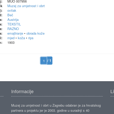
j:
MUO 007956
ik
Muzej za umjetnost i obrt
):
ovitak
d:
Beč
a:
Austrija
a:
TEKSTIL
a:
RAZNO
a:
emajliranje
•
obrada kože
l:
mjed
•
koža
•
rips
m:
1903
/ 1
Informacije
L
Muzej za umjetnost i obrt u Zagrebu odabran je za hrvatskog
partnera u projektu jer je 2003. godine u suradnji s 40