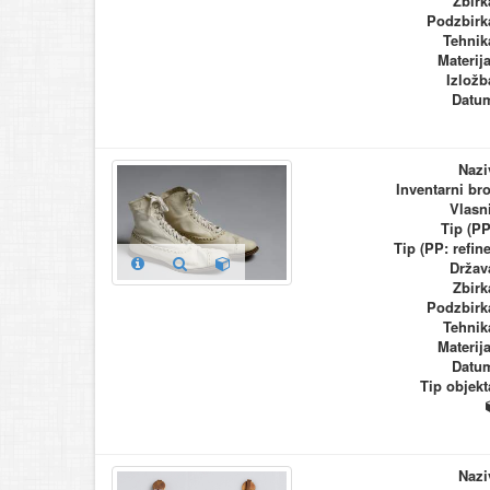
Zbirk
Podzbirk
Tehnik
Materija
Izložb
Datu
Nazi
Inventarni bro
Vlasn
Tip (PP
Tip (PP: refine
Držav
Zbirk
Podzbirk
Tehnik
Materija
Datu
Tip objekt
Nazi