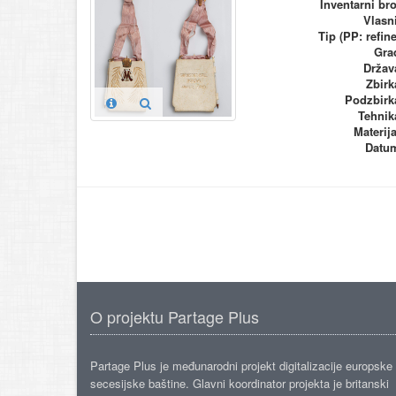
Inventarni bro
Vlasn
Tip (PP: refine
Gra
Držav
Zbirk
Podzbirk
Tehnik
Materija
Datu
O projektu Partage Plus
Partage Plus je međunarodni projekt digitalizacije europske
secesijske baštine. Glavni koordinator projekta je britanski