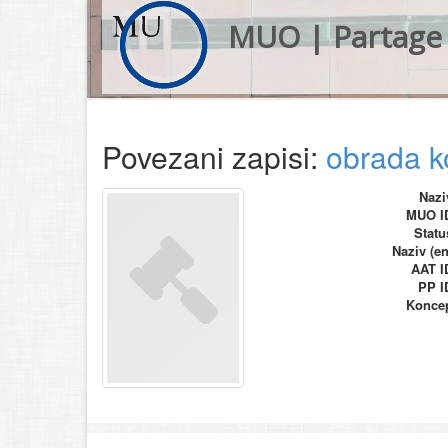
MUO | Partage 
Povezani zapisi:
obrada k
Nazi
MUO I
Statu
Naziv (en
AAT I
PP I
Konce