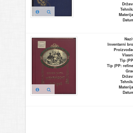
Držav
Tehnik
Materija
Datu
Nazi
Inventarni bro
Proizvođa
Vlasn
Tip (PP
Tip (PP: refine
Gra
Držav
Tehnik
Materija
Datu