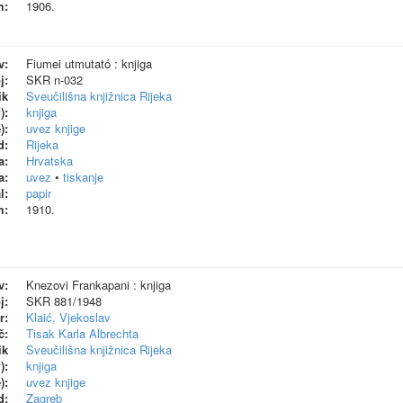
m:
1906.
v:
Fiumei utmutató : knjiga
j:
SKR n-032
ik
Sveučilišna knjižnica Rijeka
):
knjiga
):
uvez knjige
d:
Rijeka
a:
Hrvatska
a:
uvez
•
tiskanje
l:
papir
m:
1910.
v:
Knezovi Frankapani : knjiga
j:
SKR 881/1948
r:
Klaić, Vjekoslav
č:
Tisak Karla Albrechta
ik
Sveučilišna knjižnica Rijeka
):
knjiga
):
uvez knjige
d:
Zagreb