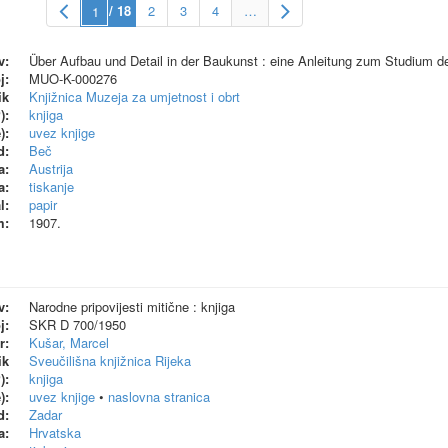
/ 18
2
3
4
…
v:
Über Aufbau und Detail in der Baukunst : eine Anleitung zum Studium de
j:
MUO-K-000276
ik
Knjižnica Muzeja za umjetnost i obrt
):
knjiga
):
uvez knjige
d:
Beč
a:
Austrija
a:
tiskanje
l:
papir
m:
1907.
v:
Narodne pripovijesti mitične : knjiga
j:
SKR D 700/1950
r:
Kušar, Marcel
ik
Sveučilišna knjižnica Rijeka
):
knjiga
):
uvez knjige
•
naslovna stranica
d:
Zadar
a:
Hrvatska