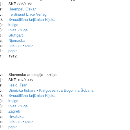
j:
SKR 336/1951
r:
Haempel, Oskar
č:
Ferdinand Enke Verlag
ik
Sveučilišna knjižnica Rijeka
):
knjiga
):
uvez knjige
d:
Stuttgart
a:
Njemačka
a:
tiskanje
•
uvez
l:
papir
m:
1912.
v:
Slovenska antologija : knjiga
j:
SKR 107/1996
r:
Ilešić, Fran
č:
Dionička tiskara
•
Knjigovežnica Bogomila Šobana
ik
Sveučilišna knjižnica Rijeka
):
knjiga
):
uvez knjige
d:
Zagreb
a:
Hrvatska
a:
tiskanje
•
uvez
l:
papir