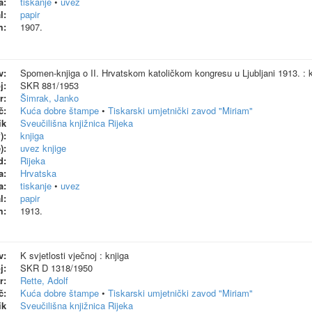
a:
tiskanje
•
uvez
l:
papir
m:
1907.
v:
Spomen-knjiga o II. Hrvatskom katoličkom kongresu u Ljubljani 1913. : k
j:
SKR 881/1953
r:
Šimrak, Janko
č:
Kuća dobre štampe
•
Tiskarski umjetnički zavod "Miriam"
ik
Sveučilišna knjižnica Rijeka
):
knjiga
):
uvez knjige
d:
Rijeka
a:
Hrvatska
a:
tiskanje
•
uvez
l:
papir
m:
1913.
v:
K svjetlosti vječnoj : knjiga
j:
SKR D 1318/1950
r:
Rette, Adolf
č:
Kuća dobre štampe
•
Tiskarski umjetnički zavod "Miriam"
ik
Sveučilišna knjižnica Rijeka