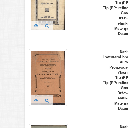
Tip (PP
Tip (PP: refine
Gra
Držav
Tehnik
Materija
Datu
Nazi
Inventarni bro
Auto
Proizvođa
Vlasn
Tip (PP
Tip (PP: refine
Gra
Držav
Tehnik
Materija
Datu
Nazi