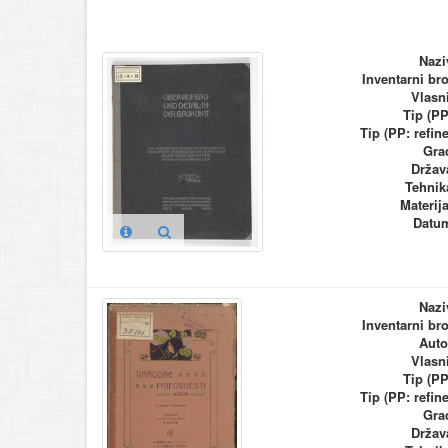
Nazi
Inventarni bro
Vlasn
Tip (PP
Tip (PP: refine
Gra
Držav
Tehnik
Materija
Datu
Nazi
Inventarni bro
Auto
Vlasn
Tip (PP
Tip (PP: refine
Gra
Držav