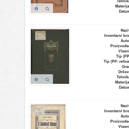
Tehnik
Materija
Datu
Nazi
Inventarni bro
Auto
Proizvođa
Vlasn
Tip (PP
Tip (PP: refine
Gra
Držav
Tehnik
Materija
Datu
Nazi
Inventarni bro
Auto
Proizvođa
Vlasn