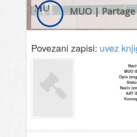
MUO | Partage 
Povezani zapisi:
uvez knji
Nazi
MUO I
Opis (eng
Statu
Naziv (en
AAT I
Konce