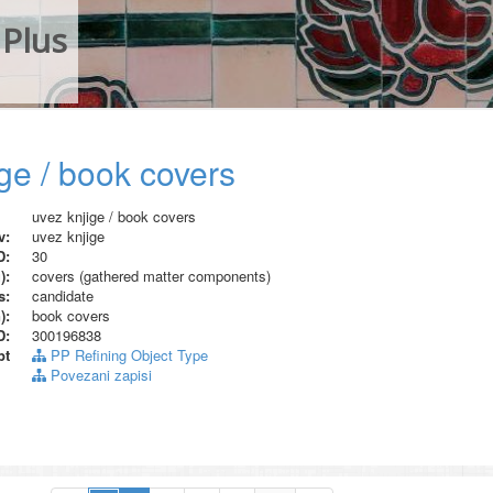
Plus
ge / book covers
uvez knjige / book covers
v:
uvez knjige
D:
30
):
covers (gathered matter components)
s:
candidate
):
book covers
D:
300196838
pt
PP Refining Object Type
Povezani zapisi