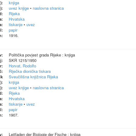
):
knjiga
):
uvez knjige
•
naslovna stranica
d:
Rijeka
a:
Hrvatska
a:
tiskanje
•
uvez
l:
papir
m:
1916.
v:
Politička povjest grada Rijeke : knjiga
j:
SKR 1215/1950
r:
Horvat, Rodolfo
č:
Riječka dionička tiskara
ik
Sveučilišna knjižnica Rijeka
):
knjiga
):
uvez knjige
•
naslovna stranica
d:
Rijeka
a:
Hrvatska
a:
tiskanje
•
uvez
l:
papir
m:
1907.
v:
Leitfaden der Biologie der Fische : knjiga