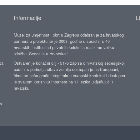
Informacije
L
Muzej za umjetnost i obrt u Zagrebu odabran je za hrvatskog
partnera u projektu jer je 2003. godine u suradnji s 40
hrvatskih institucija i privatnih kolekcija realizirao veliku
izložbu „Secesija u Hrvatskoj“.
za
Ostvaren je konačni cilj - 5176 zapisa o hrvatskoj secesijskoj
baštini s područja čitave zemlje dostupan je na Europeani,
čime se naša građa integrirala u europski kontekst i dostupna
je svakom korisniku Interneta na 17 jezika uključujući i
hrvatski.
da