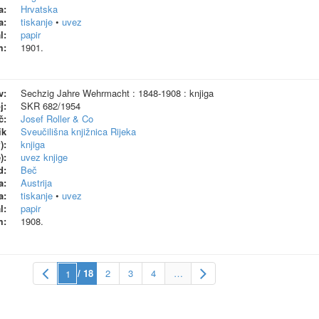
a:
Hrvatska
a:
tiskanje
•
uvez
l:
papir
m:
1901.
v:
Sechzig Jahre Wehrmacht : 1848-1908 : knjiga
j:
SKR 682/1954
č:
Josef Roller & Co
ik
Sveučilišna knjižnica Rijeka
):
knjiga
):
uvez knjige
d:
Beč
a:
Austrija
a:
tiskanje
•
uvez
l:
papir
m:
1908.
/ 18
2
3
4
…