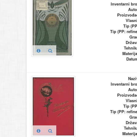
Inventarni bro
Auto
Proizvođa
Vlasn
Tip (PP
Tip (PP: refine
Gra
Držav
Tehnik
Materija
Datu
Nazi
Inventarni bro
Auto
Proizvođa
Vlasn
Tip (PP
Tip (PP: refine
Gra
Držav
Tehnik
Materija