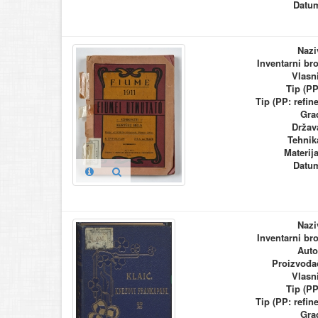
Datu
Nazi
Inventarni bro
Vlasn
Tip (PP
Tip (PP: refine
Gra
Držav
Tehnik
Materija
Datu
Nazi
Inventarni bro
Auto
Proizvođa
Vlasn
Tip (PP
Tip (PP: refine
Gra