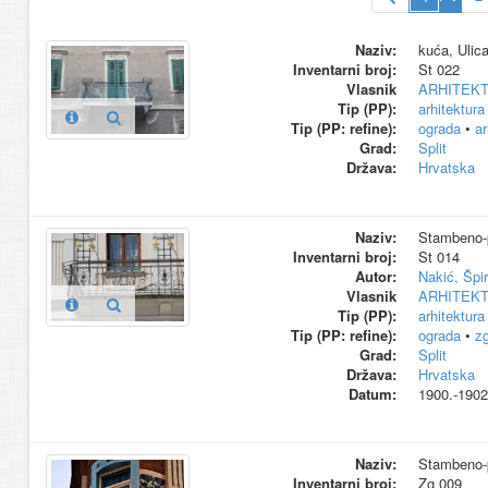
Naziv:
kuća, Ulic
Inventarni broj:
St 022
Vlasnik
ARHITEK
Tip (PP):
arhitektura
Tip (PP: refine):
ograda
•
ar
Grad:
Split
Država:
Hrvatska
Naziv:
Stambeno-p
Inventarni broj:
St 014
Autor:
Nakić, Špi
Vlasnik
ARHITEK
Tip (PP):
arhitektura
Tip (PP: refine):
ograda
•
z
Grad:
Split
Država:
Hrvatska
Datum:
1900.-1902
Naziv:
Stambeno-p
Inventarni broj:
Zg 009