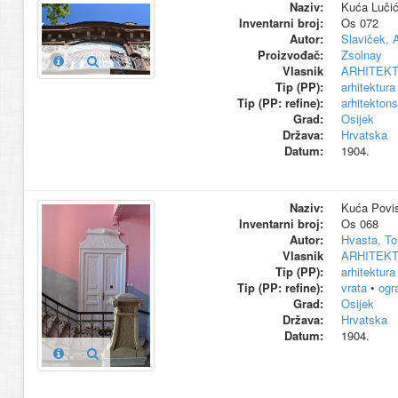
Naziv:
Kuća Lučić
Inventarni broj:
Os 072
Autor:
Slaviček, 
Proizvođač:
Zsolnay
Vlasnik
ARHITEK
Tip (PP):
arhitektura
Tip (PP: refine):
arhitekton
Grad:
Osijek
Država:
Hrvatska
Datum:
1904.
Naziv:
Kuća Povis
Inventarni broj:
Os 068
Autor:
Hvasta, To
Vlasnik
ARHITEK
Tip (PP):
arhitektura
Tip (PP: refine):
vrata
•
ogr
Grad:
Osijek
Država:
Hrvatska
Datum:
1904.