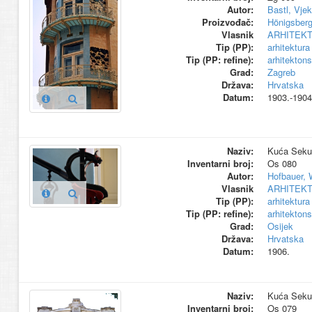
Autor:
Bastl, Vjek
Proizvođač:
Hönigsber
Vlasnik
ARHITEK
Tip (PP):
arhitektura
Tip (PP: refine):
arhitekton
Grad:
Zagreb
Država:
Hrvatska
Datum:
1903.-1904
Naziv:
Kuća Sekuli
Inventarni broj:
Os 080
Autor:
Hofbauer, 
Vlasnik
ARHITEK
Tip (PP):
arhitektura
Tip (PP: refine):
arhitekton
Grad:
Osijek
Država:
Hrvatska
Datum:
1906.
Naziv:
Kuća Sekul
Inventarni broj:
Os 079