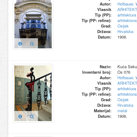
Autor:
Hofbauer, 
Vlasnik
ARHITEK
Tip (PP):
arhitektura
Tip (PP: refine):
arhitekton
Grad:
Osijek
Država:
Hrvatska
Datum:
1906.
Naziv:
Kuća Sekul
Inventarni broj:
Os 076
Autor:
Hofbauer, 
Vlasnik
ARHITEK
Tip (PP):
arhitektura
Tip (PP: refine):
arhitekton
Grad:
Osijek
Država:
Hrvatska
Materijal:
metal
Datum:
1906.