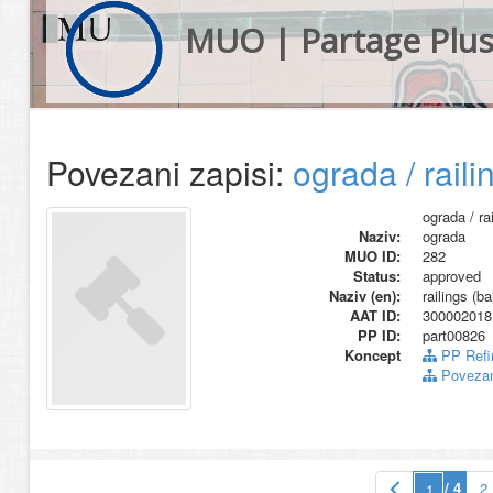
MUO | Partage Plu
Povezani zapisi:
ograda / raili
ograda / ra
Naziv:
ograda
MUO ID:
282
Status:
approved
Naziv (en):
railings (b
AAT ID:
300002018
PP ID:
part00826
Koncept
PP Refin
Povezani
/ 4
2