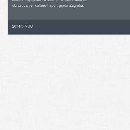
obrazovanje, kulturu i sport grada Zagreba.
2014 © MUO