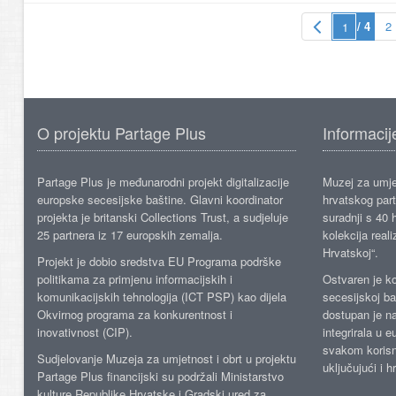
/ 4
2
O projektu Partage Plus
Informacij
Partage Plus je međunarodni projekt digitalizacije
Muzej za umje
europske secesijske baštine. Glavni koordinator
hrvatskog part
projekta je britanski Collections Trust, a sudjeluje
suradnji s 40 h
25 partnera iz 17 europskih zemalja.
kolekcija reali
Hrvatskoj“.
Projekt je dobio sredstva EU Programa podrške
politikama za primjenu informacijskih i
Ostvaren je ko
komunikacijskih tehnologija (ICT PSP) kao dijela
secesijskoj ba
Okvirnog programa za konkurentnost i
dostupan je n
inovativnost (CIP).
integrirala u 
svakom korisn
Sudjelovanje Muzeja za umjetnost i obrt u projektu
uključujući i h
Partage Plus financijski su podržali Ministarstvo
kulture Republike Hrvatske i Gradski ured za