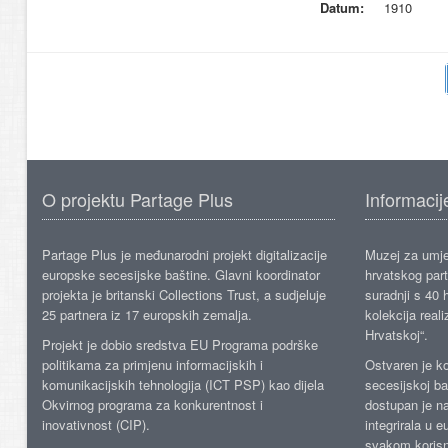
Datum:
1910
O projektu Partage Plus
Informacij
Partage Plus je međunarodni projekt digitalizacije
Muzej za umje
europske secesijske baštine. Glavni koordinator
hrvatskog part
projekta je britanski Collections Trust, a sudjeluje
suradnji s 40 h
25 partnera iz 17 europskih zemalja.
kolekcija reali
Hrvatskoj“.
Projekt je dobio sredstva EU Programa podrške
politikama za primjenu informacijskih i
Ostvaren je ko
komunikacijskih tehnologija (ICT PSP) kao dijela
secesijskoj ba
Okvirnog programa za konkurentnost i
dostupan je n
inovativnost (CIP).
integrirala u 
svakom korisn