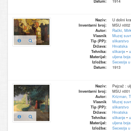
Datum:
1914
Naziv:
U dolini kra
Inventarni broj:
MSU n002
Autor:
Rački, Mir
Vlasnik
Muzej suvr
Tip (PP):
slikarstvo
Država:
Hrvatska
Tehnika:
slikanje
•
u
Materijal:
uljena boja
Izložba:
Secesija u
Datum:
1913
Naziv:
Pejzaž : ul
Inventarni broj:
MSU n001
Autor:
Krizman, T
Vlasnik
Muzej suvr
Tip (PP):
slikarstvo
Država:
Hrvatska
Tehnika:
slikanje
•
u
Materijal:
uljena boja
Izložba:
Secesija u