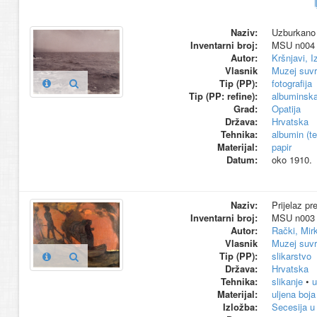
Naziv:
Uzburkano 
Inventarni broj:
MSU n004
Autor:
Kršnjavi, I
Vlasnik
Muzej suvr
Tip (PP):
fotografija
Tip (PP: refine):
albuminska 
Grad:
Opatija
Država:
Hrvatska
Tehnika:
albumin (te
Materijal:
papir
Datum:
oko 1910.
Naziv:
Prijelaz pr
Inventarni broj:
MSU n003
Autor:
Rački, Mir
Vlasnik
Muzej suvr
Tip (PP):
slikarstvo
Država:
Hrvatska
Tehnika:
slikanje
•
u
Materijal:
uljena boja
Izložba:
Secesija u