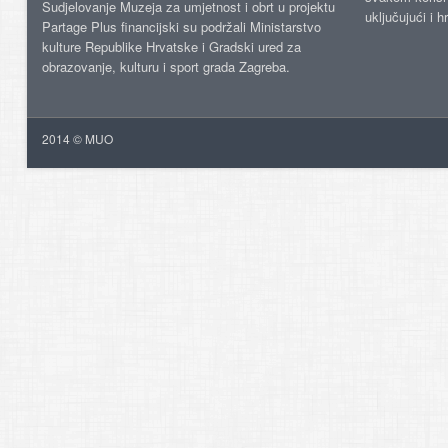
Sudjelovanje Muzeja za umjetnost i obrt u projektu
uključujući i h
Partage Plus financijski su podržali Ministarstvo
kulture Republike Hrvatske i Gradski ured za
obrazovanje, kulturu i sport grada Zagreba.
2014 © MUO