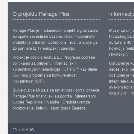
O projektu Partage Plus
Informacij
Partage Plus je međunarodni projekt digitalizacije
Muzej za umje
europske secesijske baštine. Glavni koordinator
hrvatskog part
projekta je britanski Collections Trust, a sudjeluje
suradnji s 40 h
25 partnera iz 17 europskih zemalja.
kolekcija reali
Hrvatskoj“.
Projekt je dobio sredstva EU Programa podrške
politikama za primjenu informacijskih i
Ostvaren je ko
komunikacijskih tehnologija (ICT PSP) kao dijela
secesijskoj ba
Okvirnog programa za konkurentnost i
dostupan je n
inovativnost (CIP).
integrirala u 
svakom korisn
Sudjelovanje Muzeja za umjetnost i obrt u projektu
uključujući i h
Partage Plus financijski su podržali Ministarstvo
kulture Republike Hrvatske i Gradski ured za
obrazovanje, kulturu i sport grada Zagreba.
2014 © MUO