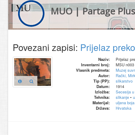
MUO | Partage Plu
Povezani zapisi:
Prijelaz preko
Naziv:
Prijelaz pr
Inventarni broj:
MSU n003
Vlasnik predmeta:
Muzej suvr
Autor:
Rački, Mir
Tip (PP):
slikarstvo
Datum:
1914
Izložba:
Secesija u
Tehnika:
slikanje
•
u
Materijal:
uljena boja
Država:
Hrvatska