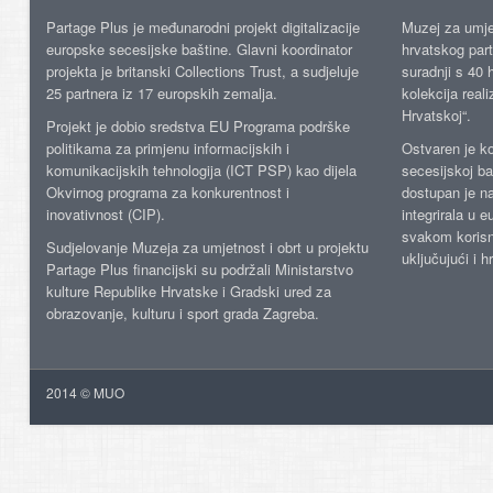
Partage Plus je međunarodni projekt digitalizacije
Muzej za umje
europske secesijske baštine. Glavni koordinator
hrvatskog part
projekta je britanski Collections Trust, a sudjeluje
suradnji s 40 h
25 partnera iz 17 europskih zemalja.
kolekcija reali
Hrvatskoj“.
Projekt je dobio sredstva EU Programa podrške
politikama za primjenu informacijskih i
Ostvaren je ko
komunikacijskih tehnologija (ICT PSP) kao dijela
secesijskoj ba
Okvirnog programa za konkurentnost i
dostupan je n
inovativnost (CIP).
integrirala u 
svakom korisn
Sudjelovanje Muzeja za umjetnost i obrt u projektu
uključujući i h
Partage Plus financijski su podržali Ministarstvo
kulture Republike Hrvatske i Gradski ured za
obrazovanje, kulturu i sport grada Zagreba.
2014 © MUO