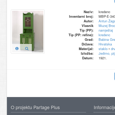
Naziv:
kredenc
Inventarni broj:
MBP-E-34
Autor:
Antun Žag
Vlasnik
Muzej Bro
Tip (PP):
namještaj
Tip (PP: refine):
kredenc
Grad:
Babina Gr
Država:
Hrvatska
Materijal:
staklo
•
dr
Izložba:
Jedimo, pi
Datum:
1921.
O projektu Partage Plus
Informacij