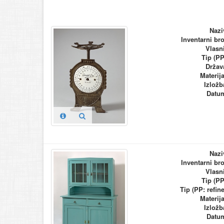
Nazi
Inventarni bro
Vlasn
Tip (PP
Držav
Materija
Izložb
Datu
Nazi
Inventarni bro
Vlasn
Tip (PP
Tip (PP: refine
Materija
Izložb
Datu