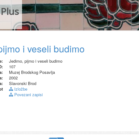
Plus
pijmo i veseli budimo
e:
Jedimo, pijmo i veseli budimo
D:
107
a:
Muzej Brodskog Posavlja
a:
2002
a:
Slavonski Brod
pt
Izložbe
Povezani zapisi