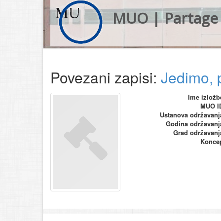
MUO | Partage 
Povezani zapisi:
Jedimo, 
Ime izložb
MUO I
Ustanova održavanj
Godina održavanj
Grad održavanj
Konce