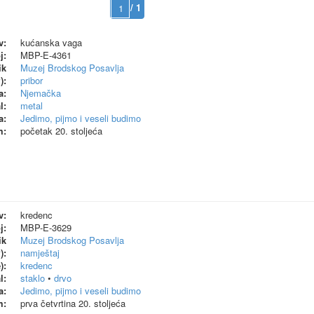
/ 1
v:
kućanska vaga
j:
MBP-E-4361
ik
Muzej Brodskog Posavlja
):
pribor
a:
Njemačka
l:
metal
a:
Jedimo, pijmo i veseli budimo
m:
početak 20. stoljeća
v:
kredenc
j:
MBP-E-3629
ik
Muzej Brodskog Posavlja
):
namještaj
):
kredenc
l:
staklo
•
drvo
a:
Jedimo, pijmo i veseli budimo
m:
prva četvrtina 20. stoljeća