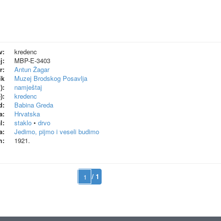
v:
kredenc
j:
MBP-E-3403
r:
Antun Žagar
ik
Muzej Brodskog Posavlja
):
namještaj
):
kredenc
d:
Babina Greda
a:
Hrvatska
l:
staklo
•
drvo
a:
Jedimo, pijmo i veseli budimo
m:
1921.
/ 1