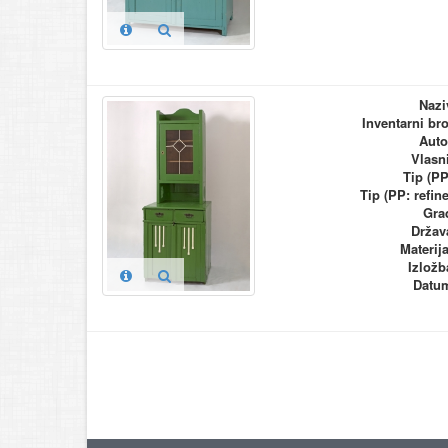
Nazi
Inventarni bro
Auto
Vlasn
Tip (PP
Tip (PP: refine
Gra
Držav
Materija
Izložb
Datu