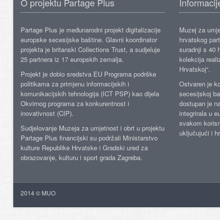
O projektu Partage Plus
Informacij
Partage Plus je međunarodni projekt digitalizacije
Muzej za umje
europske secesijske baštine. Glavni koordinator
hrvatskog part
projekta je britanski Collections Trust, a sudjeluje
suradnji s 40 h
25 partnera iz 17 europskih zemalja.
kolekcija reali
Hrvatskoj“.
Projekt je dobio sredstva EU Programa podrške
politikama za primjenu informacijskih i
Ostvaren je ko
komunikacijskih tehnologija (ICT PSP) kao dijela
secesijskoj ba
Okvirnog programa za konkurentnost i
dostupan je n
inovativnost (CIP).
integrirala u 
svakom korisn
Sudjelovanje Muzeja za umjetnost i obrt u projektu
uključujući i h
Partage Plus financijski su podržali Ministarstvo
kulture Republike Hrvatske i Gradski ured za
obrazovanje, kulturu i sport grada Zagreba.
2014 © MUO