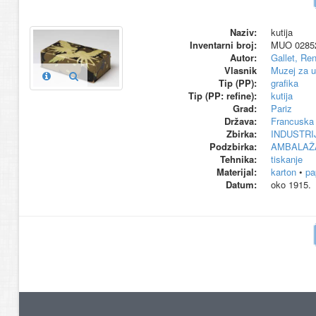
Naziv:
kutija
Inventarni broj:
MUO 0285
Autor:
Gallet, Re
Vlasnik
Muzej za u
Tip (PP):
grafika
Tip (PP: refine):
kutija
Grad:
Pariz
Država:
Francuska
Zbirka:
INDUSTRI
Podzbirka:
AMBALAŽ
Tehnika:
tiskanje
Materijal:
karton
•
pa
Datum:
oko 1915.