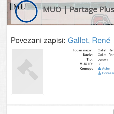
MUO | Partage Plu
Povezani zapisi:
Gallet, René
Točan naziv:
Gallet, Re
Naziv:
Gallet, Re
Tip:
person
MUO ID:
35
Koncept
Autor
Povezani