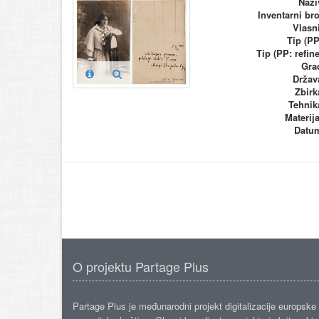
Nazi
Inventarni bro
Vlasn
Tip (PP
Tip (PP: refine
Gra
Držav
Zbirk
Tehnik
Materija
Datu
O projektu Partage Plus
Partage Plus je međunarodni projekt digitalizacije europske