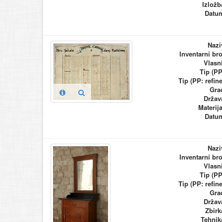
Izložb
Datu
Nazi
Inventarni bro
Vlasn
Tip (PP
Tip (PP: refine
Gra
Držav
Materija
Datu
Nazi
Inventarni bro
Vlasn
Tip (PP
Tip (PP: refine
Gra
Držav
Zbirk
Tehnik