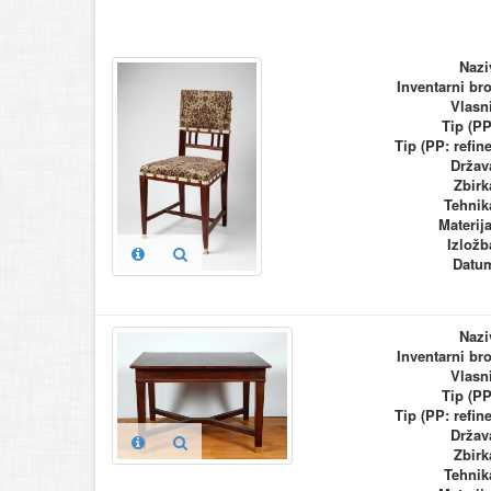
Nazi
Inventarni bro
Vlasn
Tip (PP
Tip (PP: refine
Držav
Zbirk
Tehnik
Materija
Izložb
Datu
Nazi
Inventarni bro
Vlasn
Tip (PP
Tip (PP: refine
Držav
Zbirk
Tehnik