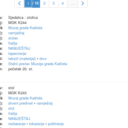
/ 10
2
3
4
…
v:
Sjedalica : stolica
j:
MGK K244
ik
Muzej grada Kaštela
):
namještaj
):
stolac
a:
Italija
a:
NAMJEŠTAJ
a:
tapeciranje
l:
tekstil (materijal)
•
drvo
a:
Stalni postav Muzeja grada Kaštela
m:
početak 20. st.
v:
stol
j:
MGK K243
ik
Muzej grada Kaštela
):
drveni predmet
•
namještaj
):
stol
a:
Italija
a:
NAMJEŠTAJ
a:
rezbarenje
•
tokarenje
•
politiranje