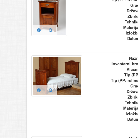
Gra
Držav
Zbirk
Tehnik
Materija
Izložb
Datu
Nazi
Inventarni bro
Vlasn
Tip (PP
Tip (PP: refine
Gra
Držav
Zbirk
Tehnik
Materija
Izložb
Datu