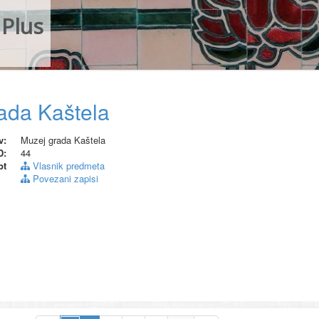
Plus
ada Kaštela
v:
Muzej grada Kaštela
D:
44
pt
Vlasnik predmeta
Povezani zapisi