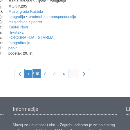
v:
Marija Bragadin Čipčić : fotografija
j:
MGK K205
ik
Muzej grada Kaštela
):
fotografija
•
predmet za korespondenciju
):
razglednica
•
portret
d:
Kaštel Novi
a:
Hrvatska
a:
FOTOGRAFIJA - STARIJA
a:
fotografiranje
l:
papir
m:
početak 20. st.
/ 10
2
3
4
…
Informacije
L
Muzej za umjetnost i obrt u Zagrebu odabran je za hrvatskog