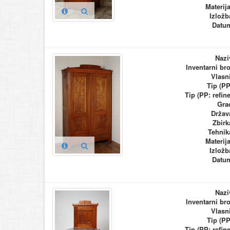
Materija
Izložb
Datu
Nazi
Inventarni bro
Vlasn
Tip (PP
Tip (PP: refine
Gra
Držav
Zbirk
Tehnik
Materija
Izložb
Datu
Nazi
Inventarni bro
Vlasn
Tip (PP
Tip (PP: refine