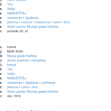
d:
Trst
a:
Italija
a:
NAMJEŠTAJ
a:
rezbarenje
•
lijepljenje
l:
jelovina
•
mramor
•
hrastovina
•
furnir
•
drvo
a:
Stalni postav Muzeja grada Kaštela
m:
početak 20. st.
v:
krevet
j:
MGK K020
ik
Muzej grada Kaštela
):
drveni predmet
•
namještaj
):
krevet
d:
Trst
a:
Italija
a:
NAMJEŠTAJ
a:
rezbarenje
•
lijepljenje
•
politiranje
l:
jelovina
•
furnir
•
drvo
a:
Stalni postav Muzeja grada Kaštela
m:
oko 1910.