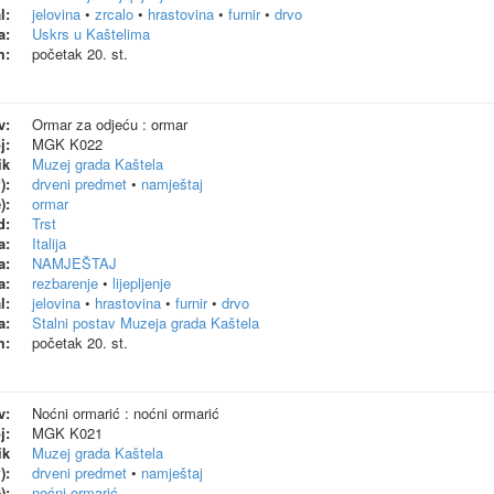
l:
jelovina
•
zrcalo
•
hrastovina
•
furnir
•
drvo
a:
Uskrs u Kaštelima
m:
početak 20. st.
v:
Ormar za odjeću : ormar
j:
MGK K022
ik
Muzej grada Kaštela
):
drveni predmet
•
namještaj
):
ormar
d:
Trst
a:
Italija
a:
NAMJEŠTAJ
a:
rezbarenje
•
lijepljenje
l:
jelovina
•
hrastovina
•
furnir
•
drvo
a:
Stalni postav Muzeja grada Kaštela
m:
početak 20. st.
v:
Noćni ormarić : noćni ormarić
j:
MGK K021
ik
Muzej grada Kaštela
):
drveni predmet
•
namještaj
):
noćni ormarić