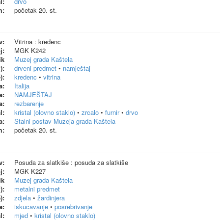
l:
drvo
m:
početak 20. st.
v:
Vitrina : kredenc
j:
MGK K242
ik
Muzej grada Kaštela
):
drveni predmet
•
namještaj
):
kredenc
•
vitrina
a:
Italija
a:
NAMJEŠTAJ
a:
rezbarenje
l:
kristal (olovno staklo)
•
zrcalo
•
furnir
•
drvo
a:
Stalni postav Muzeja grada Kaštela
m:
početak 20. st.
v:
Posuda za slatkiše : posuda za slatkiše
j:
MGK K227
ik
Muzej grada Kaštela
):
metalni predmet
):
zdjela
•
žardinjera
a:
iskucavanje
•
posrebrivanje
l:
mjed
•
kristal (olovno staklo)