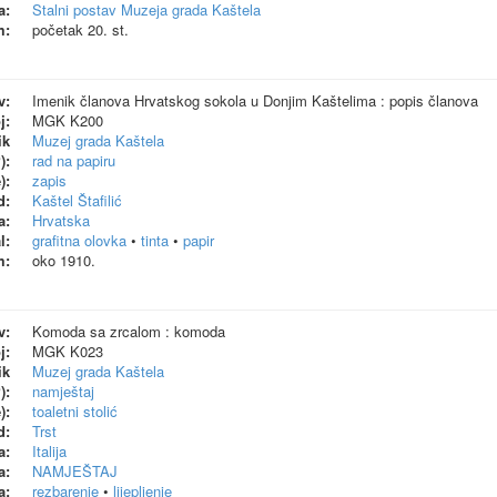
a:
Stalni postav Muzeja grada Kaštela
m:
početak 20. st.
v:
Imenik članova Hrvatskog sokola u Donjim Kaštelima : popis članova
j:
MGK K200
ik
Muzej grada Kaštela
):
rad na papiru
):
zapis
d:
Kaštel Štafilić
a:
Hrvatska
l:
grafitna olovka
•
tinta
•
papir
m:
oko 1910.
v:
Komoda sa zrcalom : komoda
j:
MGK K023
ik
Muzej grada Kaštela
):
namještaj
):
toaletni stolić
d:
Trst
a:
Italija
a:
NAMJEŠTAJ
a:
rezbarenje
•
lijepljenje