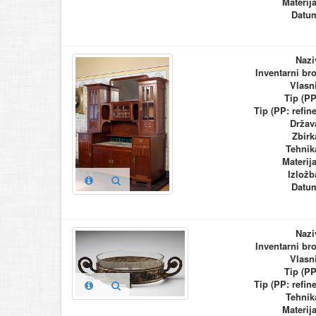
Materija
Datu
Nazi
Inventarni bro
Vlasn
Tip (PP
Tip (PP: refine
Držav
Zbirk
Tehnik
Materija
Izložb
Datu
Nazi
Inventarni bro
Vlasn
Tip (PP
Tip (PP: refine
Tehnik
Materija