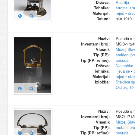
Država:
Austrija
Tehnika:
strojna izr
Materijal:
mjed
•
drv
Datum:
oko 1910.
Naziv:
Posuda s r
Inventarni broj:
MSO-1724
Vlasnik
Muzej Slav
Tip (PP):
stakleni p
Tip (PP: refine):
posuda
Država:
Njemačka
Tehnika:
lijevanje
•
Materijal:
mjed
•
stak
Izložba:
Stakleni sj
Osijek, 19.
Naziv:
Posuda s r
Inventarni broj:
MSO-17130
Vlasnik
Muzej Slav
Tip (PP):
metalni pr
Tip (PP: refine):
posuda