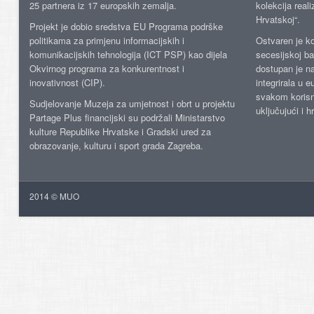
25 partnera iz 17 europskih zemalja.
kolekcija reali
Hrvatskoj“.
Projekt je dobio sredstva EU Programa podrške
politikama za primjenu informacijskih i
Ostvaren je ko
komunikacijskih tehnologija (ICT PSP) kao dijela
secesijskoj ba
Okvirnog programa za konkurentnost i
dostupan je n
inovativnost (CIP).
integrirala u 
svakom korisn
Sudjelovanje Muzeja za umjetnost i obrt u projektu
uključujući i h
Partage Plus financijski su podržali Ministarstvo
kulture Republike Hrvatske i Gradski ured za
obrazovanje, kulturu i sport grada Zagreba.
2014 © MUO