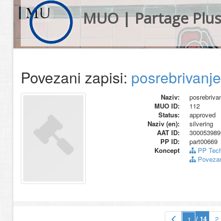
MUO | Partage Plu
Povezani zapisi:
posrebrivanje
Naziv:
posrebriva
MUO ID:
112
Status:
approved
Naziv (en):
silvering
AAT ID:
300053989
PP ID:
part00669
Koncept
PP Tech
Povezani
/ 14
2