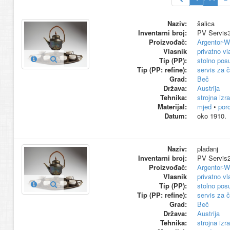
Naziv:
šalica
Inventarni broj:
PV Servis
Proizvođač:
Argentor-W
Vlasnik
privatno vl
Tip (PP):
stolno pos
Tip (PP: refine):
servis za č
Grad:
Beč
Država:
Austrija
Tehnika:
strojna izr
Materijal:
mjed
•
por
Datum:
oko 1910.
Naziv:
pladanj
Inventarni broj:
PV Servis
Proizvođač:
Argentor-W
Vlasnik
privatno vl
Tip (PP):
stolno pos
Tip (PP: refine):
servis za č
Grad:
Beč
Država:
Austrija
Tehnika:
strojna izr