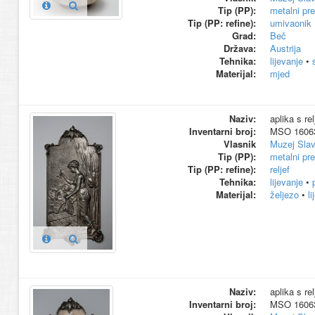
Tip (PP):
metalni pr
Tip (PP: refine):
umivaonik
Grad:
Beč
Država:
Austrija
Tehnika:
lijevanje
•
Materijal:
mjed
Naziv:
aplika s re
Inventarni broj:
MSO 1606
Vlasnik
Muzej Slav
Tip (PP):
metalni pr
Tip (PP: refine):
reljef
Tehnika:
lijevanje
•
Materijal:
željezo
•
l
Naziv:
aplika s re
Inventarni broj:
MSO 1606