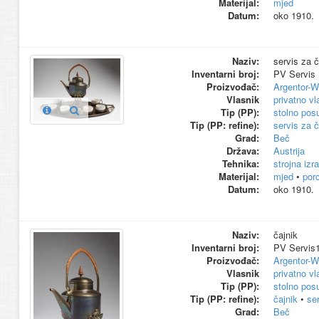
Materijal:
mjed
Datum:
oko 1910.
Naziv:
servis za č
Inventarni broj:
PV Servis
Proizvođač:
Argentor-W
Vlasnik
privatno vl
Tip (PP):
stolno pos
Tip (PP: refine):
servis za č
Grad:
Beč
Država:
Austrija
Tehnika:
strojna izr
Materijal:
mjed
•
por
Datum:
oko 1910.
Naziv:
čajnik
Inventarni broj:
PV Servis
Proizvođač:
Argentor-W
Vlasnik
privatno vl
Tip (PP):
stolno pos
Tip (PP: refine):
čajnik
•
ser
Grad:
Beč