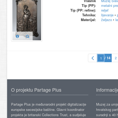
Vlasnik
Muzej Slav
Tip (PP):
metalni pr
Tip (PP: refine):
reljef
Tehnika:
lijevanje
•
Materijal:
željezo
•
l
/ 14
2
O projektu Partage Plus
Informacij
Partage Plus je međunarodni projekt digitalizacije
Muzej za umje
europske secesijske baštine. Glavni koordinator
hrvatskog part
projekta je britanski Collections Trust, a sudjeluje
suradnji s 40 h