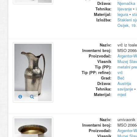
Država:
Njemačka
Tehnika:
lijevanje
•
Materijal:
legura
•
st
Izložba:
Stakleni sj
Osijek, 19.
Naziv:
vrč iz toale
Inventarni broj:
MSO 2066
Proizvođač:
Argentor-W
Vlasnik
Muzej Slav
Tip (PP):
metalni pr
Tip (PP: refine):
vrč
Grad:
Beč
Država:
Austrija
Tehnika:
savijanje
•
Materijal:
mjed
Naziv:
umivaonik i
Inventarni broj:
MSO 2066
Proizvođač:
Argentor-W
Vlasnik
Muzej Slav