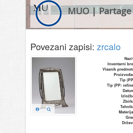
MUO | Partage 
Povezani zapisi:
zrcalo
Nazi
Inventarni bro
Vlasnik predmet
Proizvođa
Tip (PP
Tip (PP: refine
Datu
Izložb
Zbirk
Tehnik
Materija
Gra
Držav