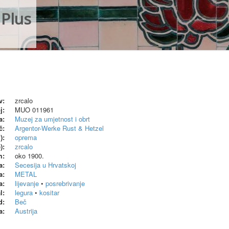
Plus
v:
zrcalo
j:
MUO 011961
a:
Muzej za umjetnost i obrt
č:
Argentor-Werke Rust & Hetzel
):
oprema
):
zrcalo
m:
oko 1900.
a:
Secesija u Hrvatskoj
a:
METAL
a:
lijevanje
•
posrebrivanje
l:
legura
•
kositar
d:
Beč
a:
Austrija