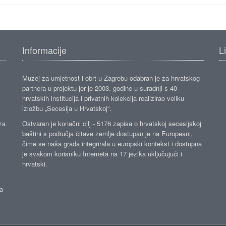
Informacije
L
Muzej za umjetnost i obrt u Zagrebu odabran je za hrvatskog
partnera u projektu jer je 2003. godine u suradnji s 40
hrvatskih institucija i privatnih kolekcija realizirao veliku
izložbu „Secesija u Hrvatskoj“.
za
Ostvaren je konačni cilj - 5176 zapisa o hrvatskoj secesijskoj
baštini s područja čitave zemlje dostupan je na Europeani,
čime se naša građa integrirala u europski kontekst i dostupna
je svakom korisniku Interneta na 17 jezika uključujući i
hrvatski.
da