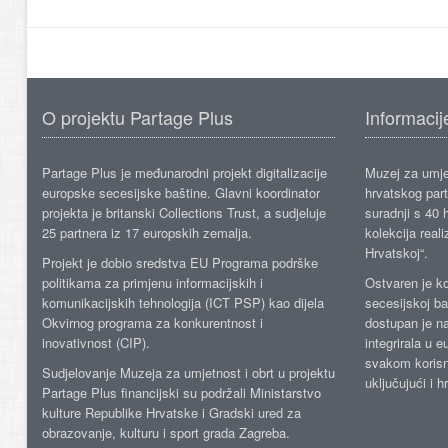
O projektu Partage Plus
Informacij
Partage Plus je međunarodni projekt digitalizacije
Muzej za umje
europske secesijske baštine. Glavni koordinator
hrvatskog part
projekta je britanski Collections Trust, a sudjeluje
suradnji s 40 h
25 partnera iz 17 europskih zemalja.
kolekcija reali
Hrvatskoj“.
Projekt je dobio sredstva EU Programa podrške
politikama za primjenu informacijskih i
Ostvaren je ko
komunikacijskih tehnologija (ICT PSP) kao dijela
secesijskoj ba
Okvirnog programa za konkurentnost i
dostupan je n
inovativnost (CIP).
integrirala u 
svakom korisn
Sudjelovanje Muzeja za umjetnost i obrt u projektu
uključujući i h
Partage Plus financijski su podržali Ministarstvo
kulture Republike Hrvatske i Gradski ured za
obrazovanje, kulturu i sport grada Zagreba.