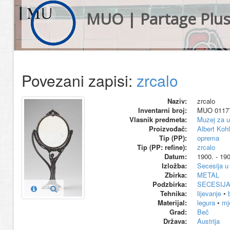
MUO | Partage Plu
Povezani zapisi:
zrcalo
Naziv:
zrcalo
Inventarni broj:
MUO 0117
Vlasnik predmeta:
Muzej za u
Proizvođač:
Albert Kohl
Tip (PP):
oprema
Tip (PP: refine):
zrcalo
Datum:
1900. - 190
Izložba:
Secesija u
Zbirka:
METAL
Podzbirka:
SECESIJ
Tehnika:
lijevanje
•
Materijal:
legura
•
mj
Grad:
Beč
Država:
Austrija