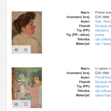
Naziv:
Portret kol
Inventarni broj:
DJK 0888
Autor:
Rojc, Nast
Vlasnik
Donacija d
Tip (PP):
slikarstvo
Tip (PP: refine):
portret
Tehnika:
ulje (slikan
Materijal:
ulje
•
ljepe
Naziv:
U našem vr
Inventarni broj:
DJK 0582
Autor:
Pexidr-Sri
Vlasnik
Donacija d
Tip (PP):
slikarstvo
Tehnika:
ulje (slikan
Materijal:
uljena boja