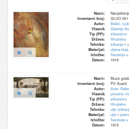
Naziv:
Navještenje
Inventarni broj:
GLUO 001
Autor:
Babić, Lju
Vlasnik
Galerija li
Tip (PP):
slikarstvo
Država:
Hrvatska
Tehnika:
slikanje
•
u
Materijal:
uljena boja
Izložba:
Secesija u
Datum:
1916
Naziv:
Muze grada
Inventarni broj:
PV Auer2
Autor:
Auer, Robe
Vlasnik
privatno vl
Tip (PP):
slikarstvo
Država:
Hrvatska
Tehnika:
ulje (slikan
Materijal:
ulje
•
platn
Izložba:
Secesija u
Datum:
1915