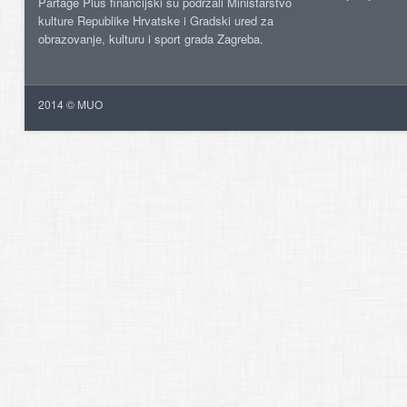
Partage Plus financijski su podržali Ministarstvo
kulture Republike Hrvatske i Gradski ured za
obrazovanje, kulturu i sport grada Zagreba.
2014 © MUO