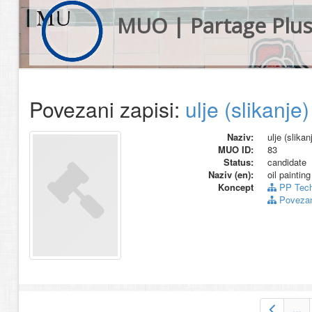
MUO | Partage Plu
Povezani zapisi:
ulje (slikanje)
Naziv:
ulje (slikan
MUO ID:
83
Status:
candidate
Naziv (en):
oil paintin
Koncept
PP Tech
Povezani
…