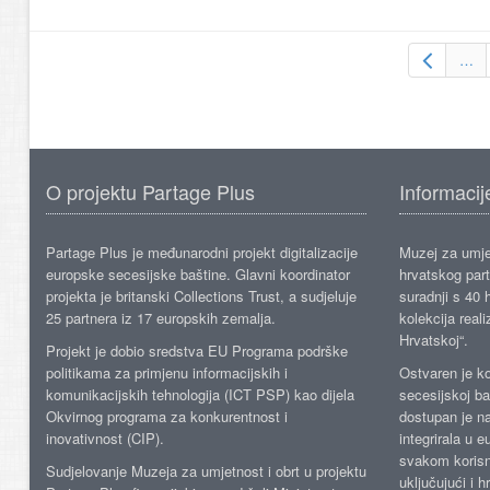
…
O projektu Partage Plus
Informacij
Partage Plus je međunarodni projekt digitalizacije
Muzej za umje
europske secesijske baštine. Glavni koordinator
hrvatskog part
projekta je britanski Collections Trust, a sudjeluje
suradnji s 40 h
25 partnera iz 17 europskih zemalja.
kolekcija reali
Hrvatskoj“.
Projekt je dobio sredstva EU Programa podrške
politikama za primjenu informacijskih i
Ostvaren je ko
komunikacijskih tehnologija (ICT PSP) kao dijela
secesijskoj ba
Okvirnog programa za konkurentnost i
dostupan je n
inovativnost (CIP).
integrirala u 
svakom korisn
Sudjelovanje Muzeja za umjetnost i obrt u projektu
uključujući i h