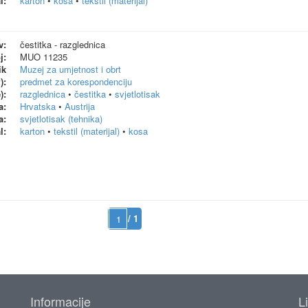
l:
karton
•
kosa
•
tekstil (materijal)
v:
čestitka - razglednica
j:
MUO 11235
ik
Muzej za umjetnost i obrt
):
predmet za korespondenciju
):
razglednica
•
čestitka
•
svjetlotisak
a:
Hrvatska
•
Austrija
a:
svjetlotisak (tehnika)
l:
karton
•
tekstil (materijal)
•
kosa
/ 1
Informacije
L