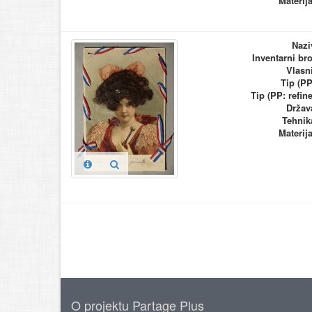
Materija
Nazi
Inventarni bro
Vlasn
Tip (PP
Tip (PP: refine
Držav
Tehnik
Materija
O projektu Partage Plus