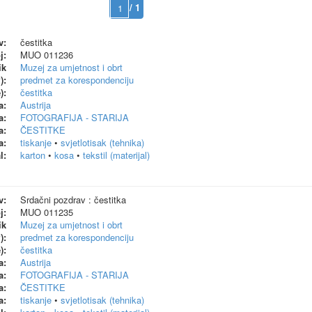
/ 1
v:
čestitka
j:
MUO 011236
ik
Muzej za umjetnost i obrt
):
predmet za korespondenciju
):
čestitka
a:
Austrija
a:
FOTOGRAFIJA - STARIJA
a:
ČESTITKE
a:
tiskanje
•
svjetlotisak (tehnika)
l:
karton
•
kosa
•
tekstil (materijal)
v:
Srdačni pozdrav : čestitka
j:
MUO 011235
ik
Muzej za umjetnost i obrt
):
predmet za korespondenciju
):
čestitka
a:
Austrija
a:
FOTOGRAFIJA - STARIJA
a:
ČESTITKE
a:
tiskanje
•
svjetlotisak (tehnika)