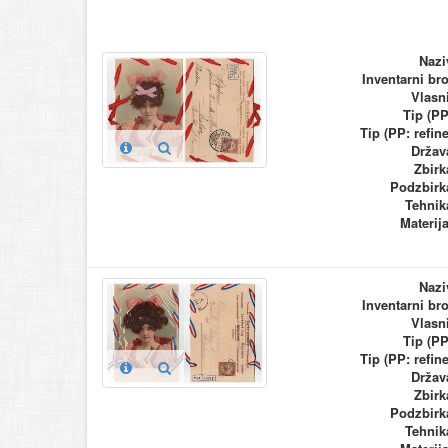
Nazi
Inventarni bro
Vlasn
Tip (PP
Tip (PP: refine
Držav
Zbirk
Podzbirk
Tehnik
Materija
Nazi
Inventarni bro
Vlasn
Tip (PP
Tip (PP: refine
Držav
Zbirk
Podzbirk
Tehnik