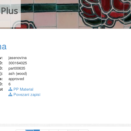
Plus
na
v:
jasenovina
D:
300164025
D:
part00635
):
ash (wood)
s:
approved
D:
6
pt
PP Material
Povezani zapisi