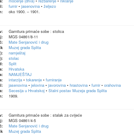
a:
močenje (drva)
•
rezbarenje
•
niklanje
l:
furnir
•
jasenovina
•
željezo
m:
oko 1900. – 1901.
v:
Garnitura primaće sobe : stolica
j:
MGS 04861/8-11
č:
Mate Senjanović i drug
ik
Muzej grada Splita
):
namještaj
):
stolac
d:
Split
a:
Hrvatska
a:
NAMJEŠTAJ
a:
intarzija
•
tokarenje
•
furniranje
l:
jasenovina
•
jelovina
•
javorovina
•
hrastovina
•
furnir
•
orahovina
a:
Secesija u Hrvatskoj
•
Stalni postav Muzeja grada Splita
m:
1909.
v:
Garnitura primaće sobe : stalak za cvijeće
j:
MGS 04861/4-5
č:
Mate Senjanović i drug
ik
Muzej grada Splita