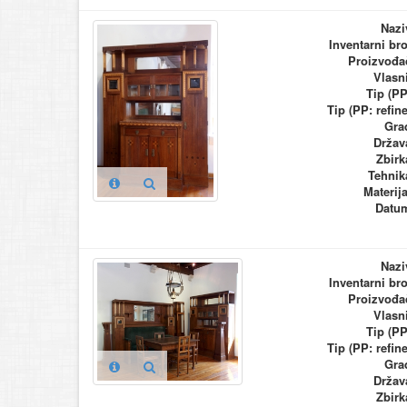
Nazi
Inventarni bro
Proizvođa
Vlasn
Tip (PP
Tip (PP: refine
Gra
Držav
Zbirk
Tehnik
Materija
Datu
Nazi
Inventarni bro
Proizvođa
Vlasn
Tip (PP
Tip (PP: refine
Gra
Držav
Zbirk