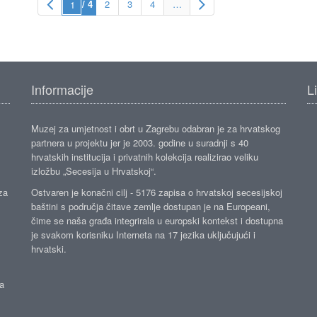
/ 4
2
3
4
…
Informacije
L
Muzej za umjetnost i obrt u Zagrebu odabran je za hrvatskog
partnera u projektu jer je 2003. godine u suradnji s 40
hrvatskih institucija i privatnih kolekcija realizirao veliku
izložbu „Secesija u Hrvatskoj“.
za
Ostvaren je konačni cilj - 5176 zapisa o hrvatskoj secesijskoj
baštini s područja čitave zemlje dostupan je na Europeani,
čime se naša građa integrirala u europski kontekst i dostupna
je svakom korisniku Interneta na 17 jezika uključujući i
hrvatski.
da