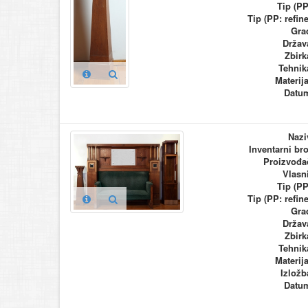
Tip (PP
Tip (PP: refine
Gra
Držav
Zbirk
Tehnik
Materija
Datu
Nazi
Inventarni bro
Proizvođa
Vlasn
Tip (PP
Tip (PP: refine
Gra
Držav
Zbirk
Tehnik
Materija
Izložb
Datu