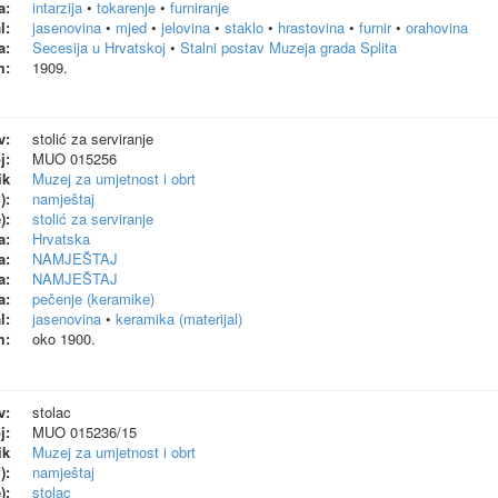
a:
intarzija
•
tokarenje
•
furniranje
l:
jasenovina
•
mjed
•
jelovina
•
staklo
•
hrastovina
•
furnir
•
orahovina
a:
Secesija u Hrvatskoj
•
Stalni postav Muzeja grada Splita
m:
1909.
v:
stolić za serviranje
j:
MUO 015256
ik
Muzej za umjetnost i obrt
):
namještaj
):
stolić za serviranje
a:
Hrvatska
a:
NAMJEŠTAJ
a:
NAMJEŠTAJ
a:
pečenje (keramike)
l:
jasenovina
•
keramika (materijal)
m:
oko 1900.
v:
stolac
j:
MUO 015236/15
ik
Muzej za umjetnost i obrt
):
namještaj
):
stolac