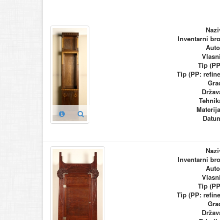
Nazi
Inventarni bro
Auto
Vlasn
Tip (PP
Tip (PP: refine
Gra
Držav
Tehnik
Materija
Datu
Nazi
Inventarni bro
Auto
Vlasn
Tip (PP
Tip (PP: refine
Gra
Držav