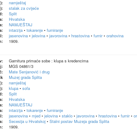
):
namještaj
):
stalak za cvijeće
d:
Split
a:
Hrvatska
a:
NAMJEŠTAJ
a:
intarzija
•
tokarenje
•
furniranje
l:
jasenovina
•
jelovina
•
javorovina
•
hrastovina
•
furnir
•
orahovina
m:
1909.
v:
Garnitura primaće sobe : klupa s kredencima
j:
MGS 04861/3
č:
Mate Senjanović i drug
ik
Muzej grada Splita
):
namještaj
):
klupa
•
sofa
d:
Split
a:
Hrvatska
a:
NAMJEŠTAJ
a:
intarzija
•
tokarenje
•
furniranje
l:
jasenovina
•
mjed
•
jelovina
•
staklo
•
javorovina
•
hrastovina
•
furnir
•
o
a:
Secesija u Hrvatskoj
•
Stalni postav Muzeja grada Splita
m:
1909.