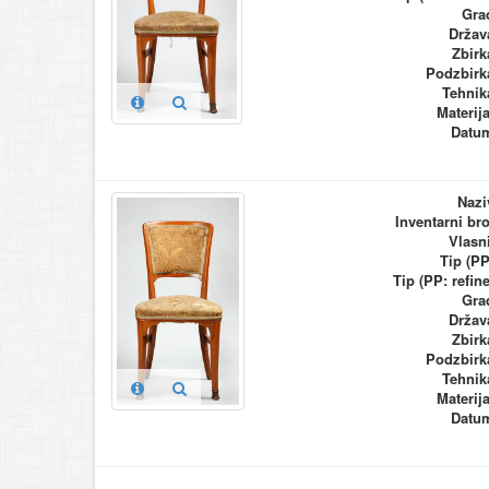
Gra
Držav
Zbirk
Podzbirk
Tehnik
Materija
Datu
Nazi
Inventarni bro
Vlasn
Tip (PP
Tip (PP: refine
Gra
Držav
Zbirk
Podzbirk
Tehnik
Materija
Datu