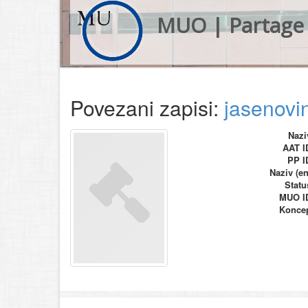
MUO | Partage 
Povezani zapisi:
jasenovi
Nazi
AAT I
PP I
Naziv (en
Statu
MUO I
Konce