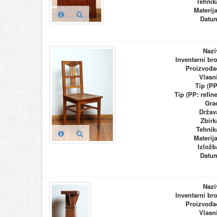
Tehnik
Materija
Datu
Nazi
Inventarni bro
Proizvođa
Vlasn
Tip (PP
Tip (PP: refine
Gra
Držav
Zbirk
Tehnik
Materija
Izložb
Datu
Nazi
Inventarni bro
Proizvođa
Vlasn