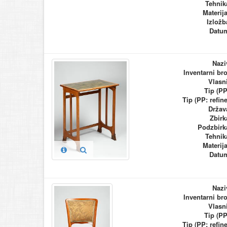
Tehnik
Materija
Izložb
Datu
Nazi
Inventarni bro
Vlasn
Tip (PP
Tip (PP: refine
Držav
Zbirk
Podzbirk
Tehnik
Materija
Datu
Nazi
Inventarni bro
Vlasn
Tip (PP
Tip (PP: refine