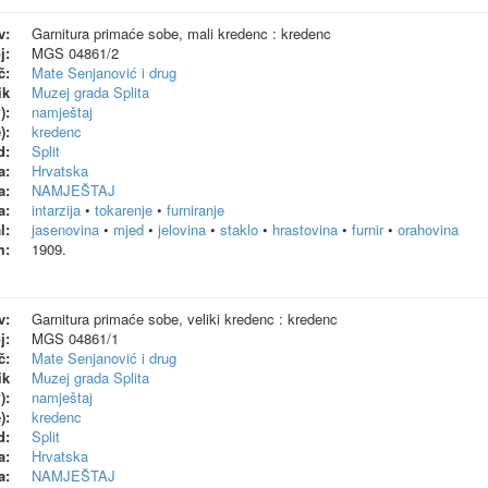
v:
Garnitura primaće sobe, mali kredenc : kredenc
j:
MGS 04861/2
č:
Mate Senjanović i drug
ik
Muzej grada Splita
):
namještaj
):
kredenc
d:
Split
a:
Hrvatska
a:
NAMJEŠTAJ
a:
intarzija
•
tokarenje
•
furniranje
l:
jasenovina
•
mjed
•
jelovina
•
staklo
•
hrastovina
•
furnir
•
orahovina
m:
1909.
v:
Garnitura primaće sobe, veliki kredenc : kredenc
j:
MGS 04861/1
č:
Mate Senjanović i drug
ik
Muzej grada Splita
):
namještaj
):
kredenc
d:
Split
a:
Hrvatska
a:
NAMJEŠTAJ