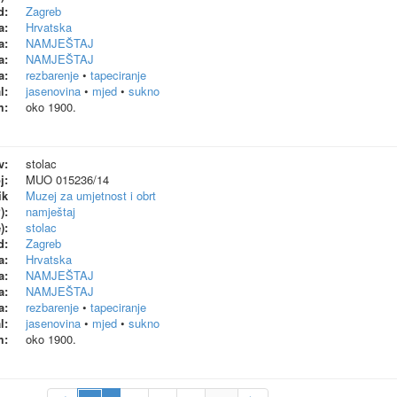
d:
Zagreb
a:
Hrvatska
a:
NAMJEŠTAJ
a:
NAMJEŠTAJ
a:
rezbarenje
•
tapeciranje
l:
jasenovina
•
mjed
•
sukno
m:
oko 1900.
v:
stolac
j:
MUO 015236/14
ik
Muzej za umjetnost i obrt
):
namještaj
):
stolac
d:
Zagreb
a:
Hrvatska
a:
NAMJEŠTAJ
a:
NAMJEŠTAJ
a:
rezbarenje
•
tapeciranje
l:
jasenovina
•
mjed
•
sukno
m:
oko 1900.