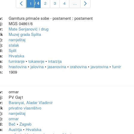
/ 4
2
3
4
…
v:
Garnitura primaće sobe - postament : postament
j:
MGS 04861/6
r:
Mate Senjanović i drug
ik
Muzej grada Splita
):
namještaj
):
stalak
d:
Split
a:
Hrvatska
a:
furniranje
•
tokarenje
•
intarzija
l:
hrastovina
•
jelovina
•
jasenovina
•
orahovina
•
javorovina
•
furnir
m:
1909
v:
ormar
j:
PV Gaj1
r:
Baranyai, Aladar Vladimir
ik
privatno vlasništvo
):
namještaj
):
ormar
d:
Beč
•
Zagreb
a:
Austrija
•
Hrvatska