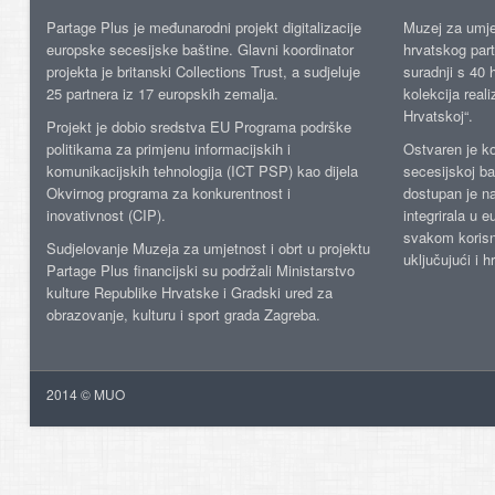
Partage Plus je međunarodni projekt digitalizacije
Muzej za umje
europske secesijske baštine. Glavni koordinator
hrvatskog part
projekta je britanski Collections Trust, a sudjeluje
suradnji s 40 h
25 partnera iz 17 europskih zemalja.
kolekcija reali
Hrvatskoj“.
Projekt je dobio sredstva EU Programa podrške
politikama za primjenu informacijskih i
Ostvaren je ko
komunikacijskih tehnologija (ICT PSP) kao dijela
secesijskoj ba
Okvirnog programa za konkurentnost i
dostupan je n
inovativnost (CIP).
integrirala u 
svakom korisn
Sudjelovanje Muzeja za umjetnost i obrt u projektu
uključujući i h
Partage Plus financijski su podržali Ministarstvo
kulture Republike Hrvatske i Gradski ured za
obrazovanje, kulturu i sport grada Zagreba.
2014 © MUO