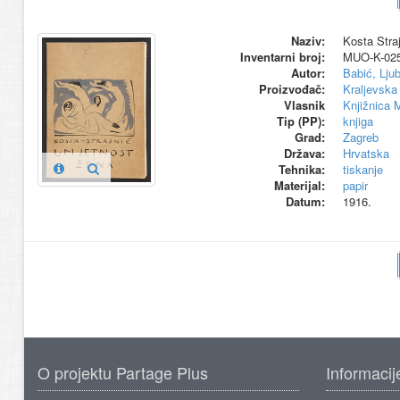
Naziv:
Kosta Straj
Inventarni broj:
MUO-K-02
Autor:
Babić, Lju
Proizvođač:
Kraljevska
Vlasnik
Knjižnica 
Tip (PP):
knjiga
Grad:
Zagreb
Država:
Hrvatska
Tehnika:
tiskanje
Materijal:
papir
Datum:
1916.
O projektu Partage Plus
Informacij