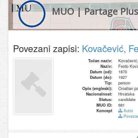
MUO | Partage Plu
Povezani zapisi:
Kovačević, F
Točan naziv:
Kovačević,
Naziv:
Ferdo Kov
Datum (od):
1870
Datum (do):
1927
Tip:
person
Opis (engleski):
Croatian pa
Nacionalnost:
Hrvatska
Status:
candidate
MUO ID:
681
Koncept
Autor
Povezani