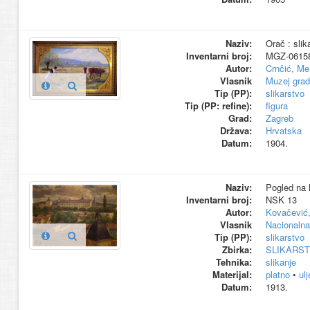
Naziv:
Orač : slik
Inventarni broj:
MGZ-0615
Autor:
Crnčić, Me
Vlasnik
Muzej grad
Tip (PP):
slikarstvo
Tip (PP: refine):
figura
Grad:
Zagreb
Država:
Hrvatska
Datum:
1904.
Naziv:
Pogled na K
Inventarni broj:
NSK 13
Autor:
Kovačević,
Vlasnik
Nacionalna 
Tip (PP):
slikarstvo
Zbirka:
SLIKARS
Tehnika:
slikanje
Materijal:
platno
•
ul
Datum:
1913.