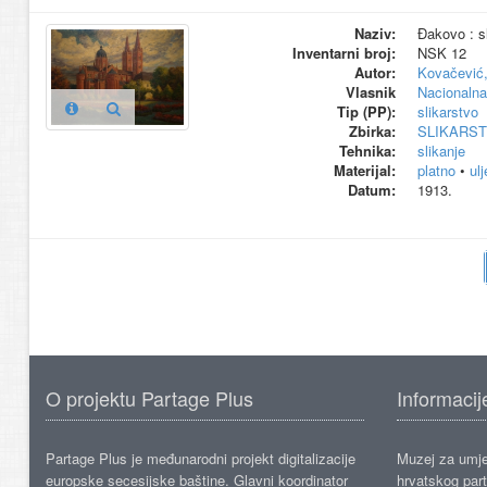
Naziv:
Đakovo : s
Inventarni broj:
NSK 12
Autor:
Kovačević,
Vlasnik
Nacionalna 
Tip (PP):
slikarstvo
Zbirka:
SLIKARS
Tehnika:
slikanje
Materijal:
platno
•
ul
Datum:
1913.
O projektu Partage Plus
Informacij
Partage Plus je međunarodni projekt digitalizacije
Muzej za umje
europske secesijske baštine. Glavni koordinator
hrvatskog part