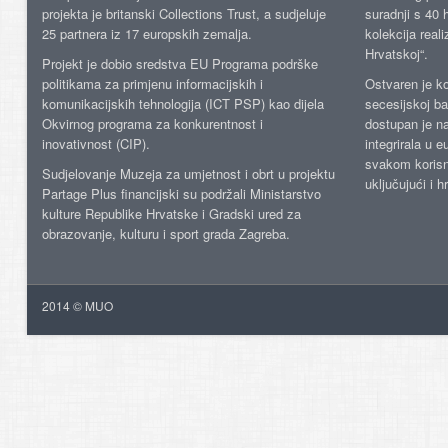
projekta je britanski Collections Trust, a sudjeluje
suradnji s 40 h
25 partnera iz 17 europskih zemalja.
kolekcija reali
Hrvatskoj“.
Projekt je dobio sredstva EU Programa podrške
politikama za primjenu informacijskih i
Ostvaren je ko
komunikacijskih tehnologija (ICT PSP) kao dijela
secesijskoj ba
Okvirnog programa za konkurentnost i
dostupan je n
inovativnost (CIP).
integrirala u 
svakom korisn
Sudjelovanje Muzeja za umjetnost i obrt u projektu
uključujući i h
Partage Plus financijski su podržali Ministarstvo
kulture Republike Hrvatske i Gradski ured za
obrazovanje, kulturu i sport grada Zagreba.
2014 © MUO