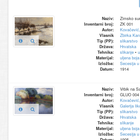
Naziv:
Zimsko sun
Inventarni broj:
ZK 001
Autor:
Kovačević,
Vlasnik
Zbirka Kan
Tip (PP):
slikarstvo
Država:
Hrvatska
Tehnika:
slikanje
•
u
Materijal:
uljena boja
Izložba:
Secesija u
Datum:
1914
Naziv:
Vrbik na Sa
Inventarni broj:
GLUO 004
Autor:
Kovačević,
Vlasnik
Galerija li
Tip (PP):
slikarstvo
Država:
Hrvatska
Tehnika:
slikanje
Materijal:
uljena boja
Izložba:
Secesija u
Datum:
1905