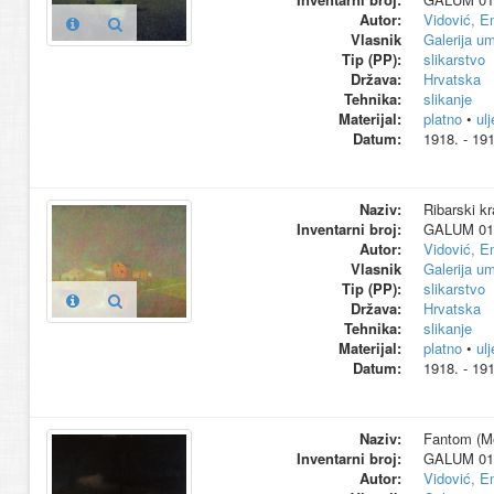
Autor:
Vidović, E
Vlasnik
Galerija um
Tip (PP):
slikarstvo
Država:
Hrvatska
Tehnika:
slikanje
Materijal:
platno
•
ul
Datum:
1918. - 191
Naziv:
Ribarski kra
Inventarni broj:
GALUM 01
Autor:
Vidović, E
Vlasnik
Galerija um
Tip (PP):
slikarstvo
Država:
Hrvatska
Tehnika:
slikanje
Materijal:
platno
•
ul
Datum:
1918. - 191
Naziv:
Fantom (Mel
Inventarni broj:
GALUM 01
Autor:
Vidović, E