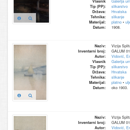
Vlasnik
Galerija um
Tip (PP):
slikarstvo
Država:
Hrvatska
Tehnika:
slikanje
Materijal:
platno
•
ul
Datum:
1908.
Naziv:
Vizija Split
Inventarni broj:
GALUM 01
Autor:
Vidović, E
Vlasnik
Galerija um
Tip (PP):
slikarstvo
Država:
Hrvatska
Tehnika:
slikanje
Materijal:
platno
•
ul
Datum:
oko 1903.
Naziv:
Vizija Split
Inventarni broj:
GALUM 01
Autor:
Vidović, E