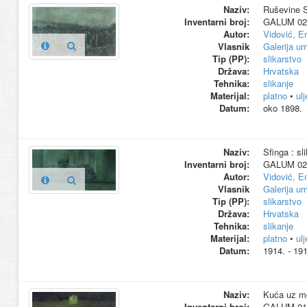
Naziv:
Ruševine So
Inventarni broj:
GALUM 02
Autor:
Vidović, E
Vlasnik
Galerija um
Tip (PP):
slikarstvo
Država:
Hrvatska
Tehnika:
slikanje
Materijal:
platno
•
ul
Datum:
oko 1898.
Naziv:
Sfinga : sl
Inventarni broj:
GALUM 02
Autor:
Vidović, E
Vlasnik
Galerija um
Tip (PP):
slikarstvo
Država:
Hrvatska
Tehnika:
slikanje
Materijal:
platno
•
ul
Datum:
1914. - 191
Naziv:
Kuća uz mo
Inventarni broj:
GALUM 01