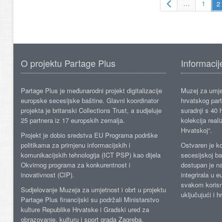
…
1
O projektu Partage Plus
Informacij
Partage Plus je međunarodni projekt digitalizacije
Muzej za umje
europske secesijske baštine. Glavni koordinator
hrvatskog part
projekta je britanski Collections Trust, a sudjeluje
suradnji s 40 h
25 partnera iz 17 europskih zemalja.
kolekcija reali
Hrvatskoj“.
Projekt je dobio sredstva EU Programa podrške
politikama za primjenu informacijskih i
Ostvaren je ko
komunikacijskih tehnologija (ICT PSP) kao dijela
secesijskoj ba
Okvirnog programa za konkurentnost i
dostupan je n
inovativnost (CIP).
integrirala u 
svakom korisn
Sudjelovanje Muzeja za umjetnost i obrt u projektu
uključujući i h
Partage Plus financijski su podržali Ministarstvo
kulture Republike Hrvatske i Gradski ured za
obrazovanje, kulturu i sport grada Zagreba.