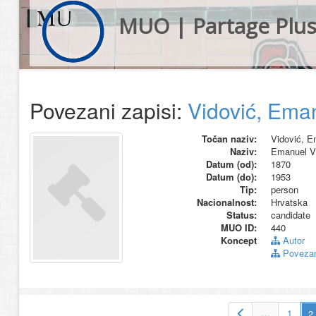
MUO | Partage Plu
Povezani zapisi:
Vidović, Ema
Točan naziv:
Vidović, E
Naziv:
Emanuel V
Datum (od):
1870
Datum (do):
1953
Tip:
person
Nacionalnost:
Hrvatska
Status:
candidate
MUO ID:
440
Koncept
Autor
Povezani
…
1