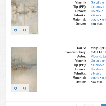
Vlasnik
Galerija um
Tip (PP):
slikarstvo
Država:
Hrvatska
Tehnika:
slikanje
Materijal:
platno
•
ul
Datum:
oko 1903.
Naziv:
Vizija Split
Inventarni broj:
GALUM 01
Autor:
Vidović, E
Vlasnik
Galerija um
Tip (PP):
slikarstvo
Država:
Hrvatska
Tehnika:
slikanje
Materijal:
platno
•
ul
Datum:
oko 1903.