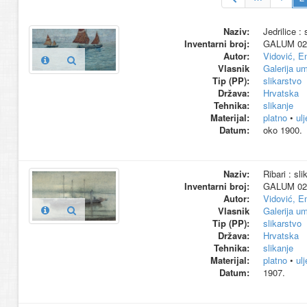
Naziv:
Jedrilice : 
Inventarni broj:
GALUM 02
Autor:
Vidović, E
Vlasnik
Galerija um
Tip (PP):
slikarstvo
Država:
Hrvatska
Tehnika:
slikanje
Materijal:
platno
•
ul
Datum:
oko 1900.
Naziv:
Ribari : sli
Inventarni broj:
GALUM 02
Autor:
Vidović, E
Vlasnik
Galerija um
Tip (PP):
slikarstvo
Država:
Hrvatska
Tehnika:
slikanje
Materijal:
platno
•
ul
Datum:
1907.