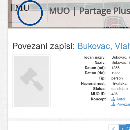
MUO | Partage Plu
Povezani zapisi:
Bukovac, Vla
Točan naziv:
Bukovac, 
Naziv:
Bukovac, 
Datum (od):
1855
Datum (do):
1922
Tip:
person
Nacionalnost:
Hrvatska
Status:
candidate
MUO ID:
436
Koncept
Autor
Povezani
/ 