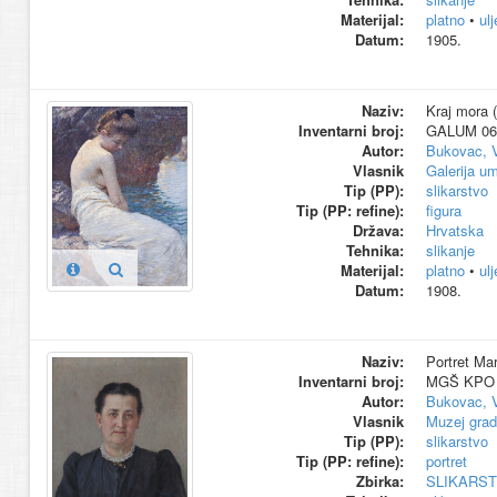
Materijal:
platno
•
ul
Datum:
1905.
Naziv:
Kraj mora (
Inventarni broj:
GALUM 06
Autor:
Bukovac, 
Vlasnik
Galerija um
Tip (PP):
slikarstvo
Tip (PP: refine):
figura
Država:
Hrvatska
Tehnika:
slikanje
Materijal:
platno
•
ul
Datum:
1908.
Naziv:
Portret Ma
Inventarni broj:
MGŠ KPO 
Autor:
Bukovac, 
Vlasnik
Muzej grad
Tip (PP):
slikarstvo
Tip (PP: refine):
portret
Zbirka:
SLIKARS