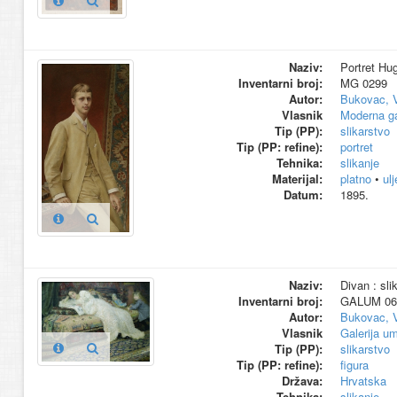
Naziv:
Portret Hug
Inventarni broj:
MG 0299
Autor:
Bukovac, 
Vlasnik
Moderna ga
Tip (PP):
slikarstvo
Tip (PP: refine):
portret
Tehnika:
slikanje
Materijal:
platno
•
ul
Datum:
1895.
Naziv:
Divan : sli
Inventarni broj:
GALUM 06
Autor:
Bukovac, 
Vlasnik
Galerija um
Tip (PP):
slikarstvo
Tip (PP: refine):
figura
Država:
Hrvatska
Tehnika:
slikanje