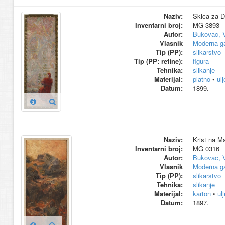
Naziv:
Skica za Da
Inventarni broj:
MG 3893
Autor:
Bukovac, 
Vlasnik
Moderna ga
Tip (PP):
slikarstvo
Tip (PP: refine):
figura
Tehnika:
slikanje
Materijal:
platno
•
ul
Datum:
1899.
Naziv:
Krist na Ma
Inventarni broj:
MG 0316
Autor:
Bukovac, 
Vlasnik
Moderna ga
Tip (PP):
slikarstvo
Tehnika:
slikanje
Materijal:
karton
•
ul
Datum:
1897.