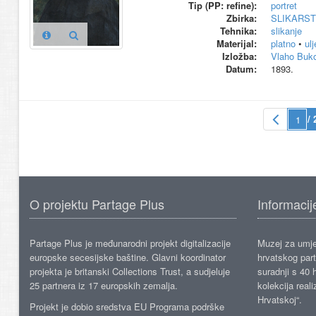
Tip (PP: refine):
portret
Zbirka:
SLIKARS
Tehnika:
slikanje
Materijal:
platno
•
ul
Izložba:
Vlaho Buk
Datum:
1893.
/ 
O projektu Partage Plus
Informacij
Partage Plus je međunarodni projekt digitalizacije
Muzej za umje
europske secesijske baštine. Glavni koordinator
hrvatskog part
projekta je britanski Collections Trust, a sudjeluje
suradnji s 40 h
25 partnera iz 17 europskih zemalja.
kolekcija reali
Hrvatskoj“.
Projekt je dobio sredstva EU Programa podrške