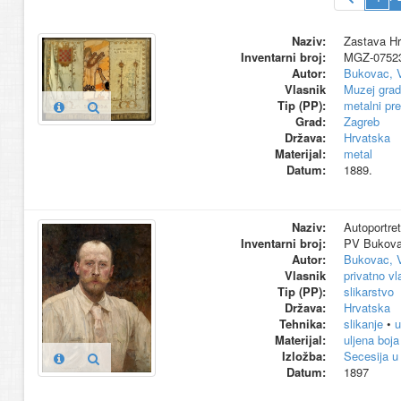
Naziv:
Zastava Hr
Inventarni broj:
MGZ-0752
Autor:
Bukovac, 
Vlasnik
Muzej grad
Tip (PP):
metalni pr
Grad:
Zagreb
Država:
Hrvatska
Materijal:
metal
Datum:
1889.
Naziv:
Autoportret 
Inventarni broj:
PV Bukov
Autor:
Bukovac, 
Vlasnik
privatno vl
Tip (PP):
slikarstvo
Država:
Hrvatska
Tehnika:
slikanje
•
u
Materijal:
uljena boja
Izložba:
Secesija u
Datum:
1897