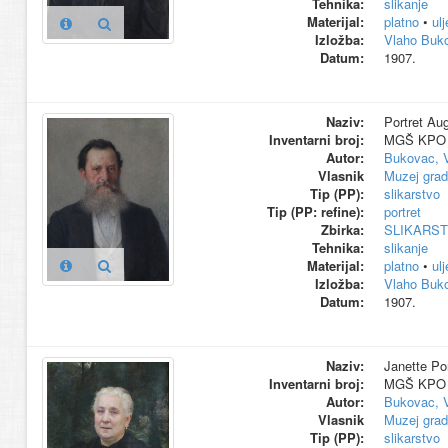
Tehnika:
slikanje
Materijal:
platno
•
ul
Izložba:
Vlaho Buk
Datum:
1907.
Naziv:
Portret Au
Inventarni broj:
MGŠ KPO 
Autor:
Bukovac, 
Vlasnik
Muzej grad
Tip (PP):
slikarstvo
Tip (PP: refine):
portret
Zbirka:
SLIKARS
Tehnika:
slikanje
Materijal:
platno
•
ul
Izložba:
Vlaho Buk
Datum:
1907.
Naziv:
Janette Pon
Inventarni broj:
MGŠ KPO 
Autor:
Bukovac, 
Vlasnik
Muzej grad
Tip (PP):
slikarstvo