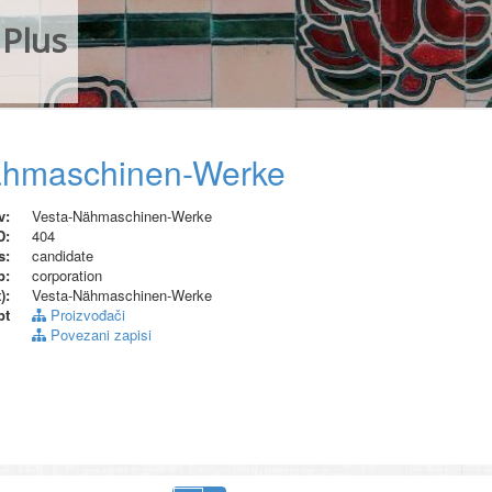
Plus
ähmaschinen-Werke
v:
Vesta-Nähmaschinen-Werke
D:
404
s:
candidate
p:
corporation
):
Vesta-Nähmaschinen-Werke
pt
Proizvođači
Povezani zapisi