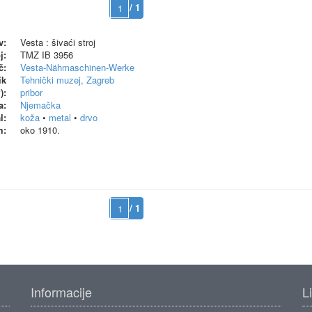
/ 1
v:
Vesta : šivaći stroj
j:
TMZ IB 3956
č:
Vesta-Nähmaschinen-Werke
ik
Tehnički muzej, Zagreb
):
pribor
a:
Njemačka
l:
koža
•
metal
•
drvo
m:
oko 1910.
/ 1
Informacije
L