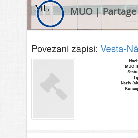
MUO | Partage 
Povezani zapisi:
Vesta-N
Nazi
MUO I
Statu
Ti
Naziv (alt
Konce