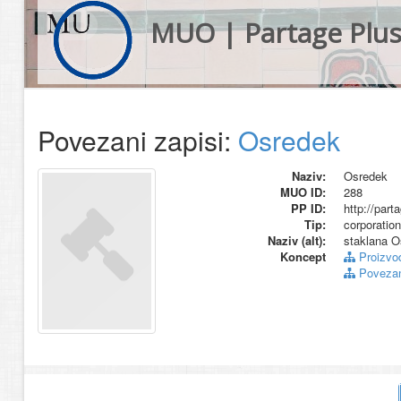
MUO | Partage Plu
Povezani zapisi:
Osredek
Naziv:
Osredek
MUO ID:
288
PP ID:
http://par
Tip:
corporation
Naziv (alt):
staklana O
Koncept
Proizvo
Povezani