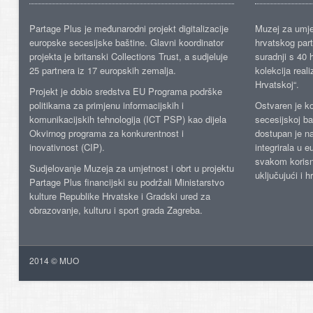
Partage Plus je međunarodni projekt digitalizacije
Muzej za umje
europske secesijske baštine. Glavni koordinator
hrvatskog part
projekta je britanski Collections Trust, a sudjeluje
suradnji s 40 h
25 partnera iz 17 europskih zemalja.
kolekcija reali
Hrvatskoj“.
Projekt je dobio sredstva EU Programa podrške
politikama za primjenu informacijskih i
Ostvaren je ko
komunikacijskih tehnologija (ICT PSP) kao dijela
secesijskoj ba
Okvirnog programa za konkurentnost i
dostupan je n
inovativnost (CIP).
integrirala u 
svakom korisn
Sudjelovanje Muzeja za umjetnost i obrt u projektu
uključujući i h
Partage Plus financijski su podržali Ministarstvo
kulture Republike Hrvatske i Gradski ured za
obrazovanje, kulturu i sport grada Zagreba.
2014 © MUO