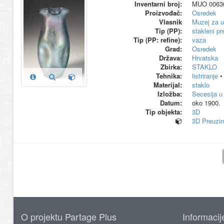
Inventarni broj:
MUO 0063
Proizvođač:
Osredek
Vlasnik
Muzej za u
Tip (PP):
stakleni p
Tip (PP: refine):
vaza
Grad:
Osredek
Država:
Hrvatska
Zbirka:
STAKLO
Tehnika:
listriranje
Materijal:
staklo
Izložba:
Secesija u
Datum:
oko 1900.
Tip objekta:
3D
3D Preuzim
O projektu Partage Plus
Informacij