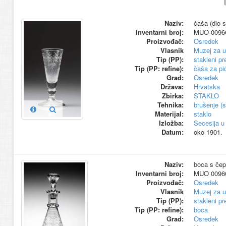
Naziv:
čaša (dio s
Inventarni broj:
MUO 0096
Proizvođač:
Osredek
Vlasnik
Muzej za u
Tip (PP):
stakleni p
Tip (PP: refine):
čaša za pi
Grad:
Osredek
Država:
Hrvatska
Zbirka:
STAKLO
Tehnika:
brušenje (s
Materijal:
staklo
Izložba:
Secesija u
Datum:
oko 1901.
Naziv:
boca s čep
Inventarni broj:
MUO 0096
Proizvođač:
Osredek
Vlasnik
Muzej za u
Tip (PP):
stakleni p
Tip (PP: refine):
boca
Grad:
Osredek