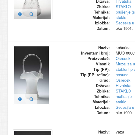
Država:
Hrvatska
Zbirka:
STAKLO
Tehnika:
brušenje (s
Materijal:
staklo
Izložba:
Secesija u
Datum:
oko 1901.
Naziv:
košarica
Inventarni broj:
MUO 0066
Proizvođač:
Osredek
Vlasnik
Muzej za u
Tip (PP):
stakleni p
Tip (PP: refine):
posuda
Grad:
Osredek
Država:
Hrvatska
Zbirka:
STAKLO
Tehnika:
matiranje
Materijal:
staklo
Izložba:
Secesija u
Datum:
oko 1900.
Naziv:
vaza