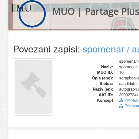
MUO | Partage Plu
Povezani zapisi:
spomenar / a
spomenar /
Naziv:
spomenar
MUO ID:
10
Opis (eng):
scrapbook
Status:
candidate
Naziv (en):
autograph
AAT ID:
300027341
Koncept
PP Refin
Povezani