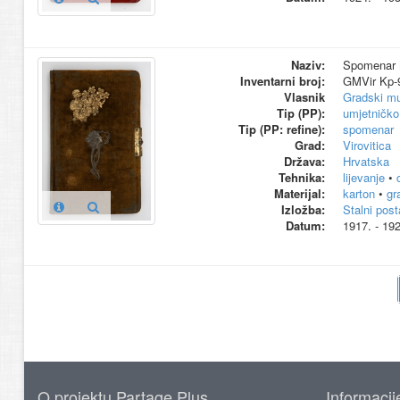
Naziv:
Spomenar M
Inventarni broj:
GMVir Kp-
Vlasnik
Gradski mu
Tip (PP):
umjetničko
Tip (PP: refine):
spomenar
Grad:
Virovitica
Država:
Hrvatska
Tehnika:
lijevanje
•
Materijal:
karton
•
gr
Izložba:
Stalni pos
Datum:
1917. - 192
O projektu Partage Plus
Informacij