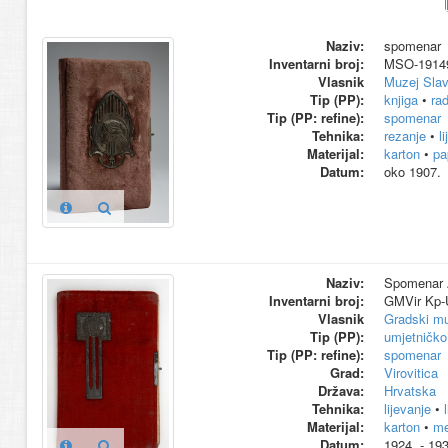
Naziv:
spomenar
Inventarni broj:
MSO-1914
Vlasnik
Muzej Slav
Tip (PP):
knjiga
•
rad
Tip (PP: refine):
spomenar
Tehnika:
rezanje
•
l
Materijal:
karton
•
pa
Datum:
oko 1907.
Naziv:
Spomenar 
Inventarni broj:
GMVir Kp-
Vlasnik
Gradski mu
Tip (PP):
umjetničko
Tip (PP: refine):
spomenar
Grad:
Virovitica
Država:
Hrvatska
Tehnika:
lijevanje
•
Materijal:
karton
•
me
Datum:
1924. - 193