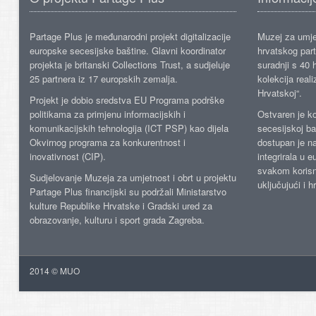
Partage Plus je međunarodni projekt digitalizacije
Muzej za umje
europske secesijske baštine. Glavni koordinator
hrvatskog part
projekta je britanski Collections Trust, a sudjeluje
suradnji s 40 h
25 partnera iz 17 europskih zemalja.
kolekcija reali
Hrvatskoj“.
Projekt je dobio sredstva EU Programa podrške
politikama za primjenu informacijskih i
Ostvaren je ko
komunikacijskih tehnologija (ICT PSP) kao dijela
secesijskoj ba
Okvirnog programa za konkurentnost i
dostupan je n
inovativnost (CIP).
integrirala u 
svakom korisn
Sudjelovanje Muzeja za umjetnost i obrt u projektu
uključujući i h
Partage Plus financijski su podržali Ministarstvo
kulture Republike Hrvatske i Gradski ured za
obrazovanje, kulturu i sport grada Zagreba.
2014 © MUO