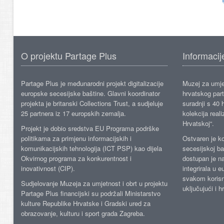
O projektu Partage Plus
Informacij
Partage Plus je međunarodni projekt digitalizacije
Muzej za umje
europske secesijske baštine. Glavni koordinator
hrvatskog part
projekta je britanski Collections Trust, a sudjeluje
suradnji s 40 h
25 partnera iz 17 europskih zemalja.
kolekcija reali
Hrvatskoj“.
Projekt je dobio sredstva EU Programa podrške
politikama za primjenu informacijskih i
Ostvaren je ko
komunikacijskih tehnologija (ICT PSP) kao dijela
secesijskoj ba
Okvirnog programa za konkurentnost i
dostupan je n
inovativnost (CIP).
integrirala u 
svakom korisn
Sudjelovanje Muzeja za umjetnost i obrt u projektu
uključujući i h
Partage Plus financijski su podržali Ministarstvo
kulture Republike Hrvatske i Gradski ured za
obrazovanje, kulturu i sport grada Zagreba.