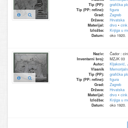
Tip (PP):
grafička pl
Tip (PP: refine):
figura
Grad:
Zagreb
Država:
Hrvatska
Materijal:
drvo
•
cink
Izložba:
Knjiga u m
Datum:
oko 1920.
Naziv:
Čador : cin
Inventarni broj:
MZJK 03
Autor:
Kljaković,
Vlasnik
Memorijaln
Tip (PP):
grafička pl
Tip (PP: refine):
figura
Grad:
Zagreb
Država:
Hrvatska
Materijal:
drvo
•
cink
Izložba:
Knjiga u m
Datum:
oko 1920.