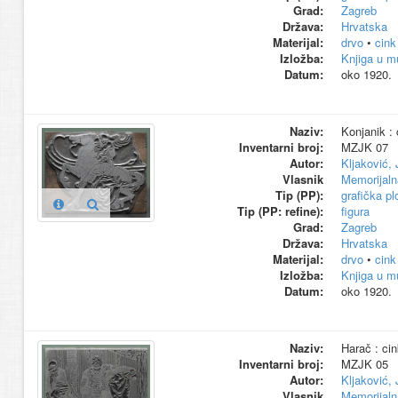
Grad:
Zagreb
Država:
Hrvatska
Materijal:
drvo
•
cink
Izložba:
Knjiga u m
Datum:
oko 1920.
Naziv:
Konjanik : 
Inventarni broj:
MZJK 07
Autor:
Kljaković,
Vlasnik
Memorijaln
Tip (PP):
grafička pl
Tip (PP: refine):
figura
Grad:
Zagreb
Država:
Hrvatska
Materijal:
drvo
•
cink
Izložba:
Knjiga u m
Datum:
oko 1920.
Naziv:
Harač : cin
Inventarni broj:
MZJK 05
Autor:
Kljaković,
Vlasnik
Memorijaln