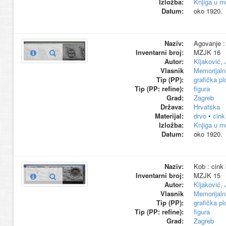
Izložba:
Knjiga u m
Datum:
oko 1920.
Naziv:
Agovanje : 
Inventarni broj:
MZJK 16
Autor:
Kljaković,
Vlasnik
Memorijaln
Tip (PP):
grafička pl
Tip (PP: refine):
figura
Grad:
Zagreb
Država:
Hrvatska
Materijal:
drvo
•
cink
Izložba:
Knjiga u m
Datum:
oko 1920.
Naziv:
Kob : cink 
Inventarni broj:
MZJK 15
Autor:
Kljaković,
Vlasnik
Memorijaln
Tip (PP):
grafička pl
Tip (PP: refine):
figura
Grad:
Zagreb