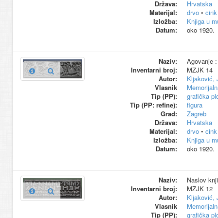
Država:
Hrvatska
Materijal:
drvo
•
cink
Izložba:
Knjiga u m
Datum:
oko 1920.
Naziv:
Agovanje : 
Inventarni broj:
MZJK 14
Autor:
Kljaković,
Vlasnik
Memorijaln
Tip (PP):
grafička pl
Tip (PP: refine):
figura
Grad:
Zagreb
Država:
Hrvatska
Materijal:
drvo
•
cink
Izložba:
Knjiga u m
Datum:
oko 1920.
Naziv:
Naslov knji
Inventarni broj:
MZJK 12
Autor:
Kljaković,
Vlasnik
Memorijaln
Tip (PP):
grafička pl