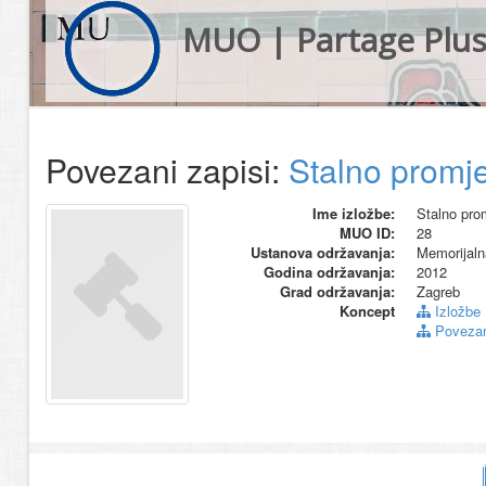
MUO | Partage Plu
Povezani zapisi:
Stalno promje
Ime izložbe:
Stalno prom
MUO ID:
28
Ustanova održavanja:
Memorijaln
Godina održavanja:
2012
Grad održavanja:
Zagreb
Koncept
Izložbe
Povezani