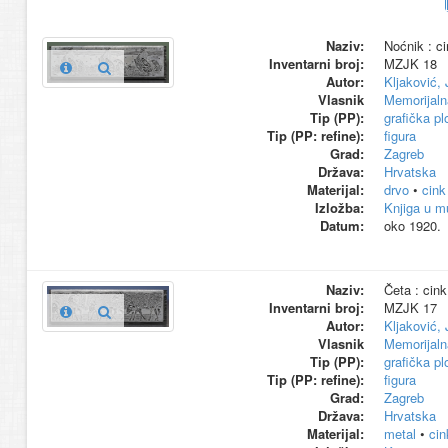
Naziv:
Noćnik : ci
Inventarni broj:
MZJK 18
Autor:
Kljaković,
Vlasnik
Memorijaln
Tip (PP):
grafička pl
Tip (PP: refine):
figura
Grad:
Zagreb
Država:
Hrvatska
Materijal:
drvo
•
cink
Izložba:
Knjiga u m
Datum:
oko 1920.
Naziv:
Četa : cink
Inventarni broj:
MZJK 17
Autor:
Kljaković,
Vlasnik
Memorijaln
Tip (PP):
grafička pl
Tip (PP: refine):
figura
Grad:
Zagreb
Država:
Hrvatska
Materijal:
metal
•
cin