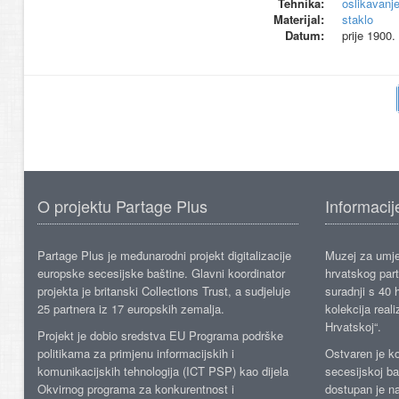
Tehnika:
oslikavanj
Materijal:
staklo
Datum:
prije 1900.
O projektu Partage Plus
Informacij
Partage Plus je međunarodni projekt digitalizacije
Muzej za umje
europske secesijske baštine. Glavni koordinator
hrvatskog part
projekta je britanski Collections Trust, a sudjeluje
suradnji s 40 h
25 partnera iz 17 europskih zemalja.
kolekcija reali
Hrvatskoj“.
Projekt je dobio sredstva EU Programa podrške
politikama za primjenu informacijskih i
Ostvaren je ko
komunikacijskih tehnologija (ICT PSP) kao dijela
secesijskoj ba
Okvirnog programa za konkurentnost i
dostupan je n