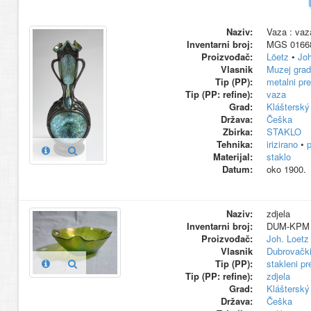
Naziv:
Vaza : vaz
Inventarni broj:
MGS 0166
Proizvođač:
Löetz
•
Joh
Vlasnik
Muzej grad
Tip (PP):
metalni pr
Tip (PP: refine):
vaza
Grad:
Klášterský
Država:
Češka
Zbirka:
STAKLO
Tehnika:
irizirano
•
p
Materijal:
staklo
Datum:
oko 1900.
Naziv:
zdjela
Inventarni broj:
DUM-KPM 
Proizvođač:
Joh. Loetz
Vlasnik
Dubrovački
Tip (PP):
stakleni p
Tip (PP: refine):
zdjela
Grad:
Klášterský
Država:
Češka