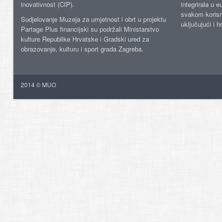
inovativnost (CIP).
integrirala u 
svakom korisn
Sudjelovanje Muzeja za umjetnost i obrt u projektu
uključujući i h
Partage Plus financijski su podržali Ministarstvo
kulture Republike Hrvatske i Gradski ured za
obrazovanje, kulturu i sport grada Zagreba.
2014 © MUO