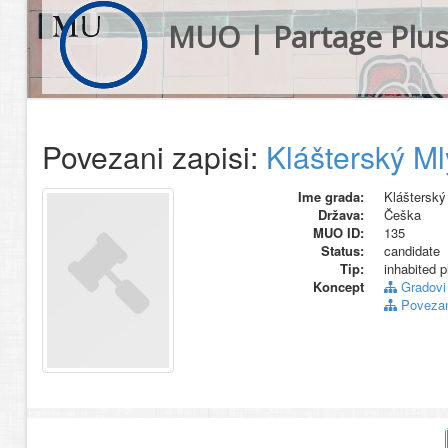
MUO | Partage Plu
Povezani zapisi:
Klášterský M
Ime grada:
Klášterský
Država:
Češka
MUO ID:
135
Status:
candidate
Tip:
inhabited p
Koncept
Gradovi
Povezani