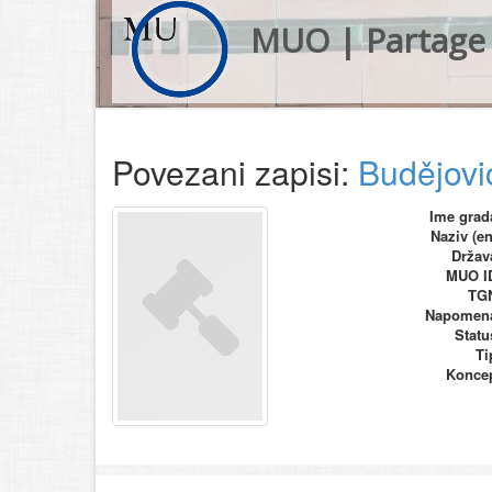
MUO | Partage 
Povezani zapisi:
Budějovi
Ime grad
Naziv (en
Držav
MUO I
TG
Napomen
Statu
Ti
Konce