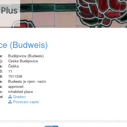
Plus
ce (Budweis)
a:
Budějovice (Budweis)
):
Ceske Budejovice
a:
Češka
D:
11
N:
7011338
a:
Budweis je njem. naziv
s:
approved
p:
inhabited place
pt
Gradovi
Povezani zapisi