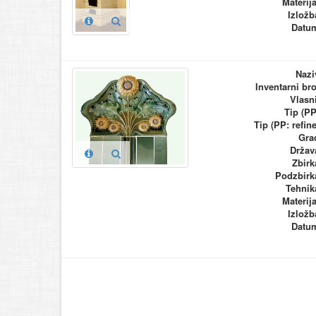
Materija
Izložb
Datu
Nazi
Inventarni bro
Vlasn
Tip (PP
Tip (PP: refine
Gra
Držav
Zbirk
Podzbirk
Tehnik
Materija
Izložb
Datu