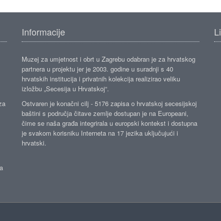
Informacije
L
Muzej za umjetnost i obrt u Zagrebu odabran je za hrvatskog
partnera u projektu jer je 2003. godine u suradnji s 40
hrvatskih institucija i privatnih kolekcija realizirao veliku
izložbu „Secesija u Hrvatskoj“.
za
Ostvaren je konačni cilj - 5176 zapisa o hrvatskoj secesijskoj
baštini s područja čitave zemlje dostupan je na Europeani,
čime se naša građa integrirala u europski kontekst i dostupna
je svakom korisniku Interneta na 17 jezika uključujući i
hrvatski.
da