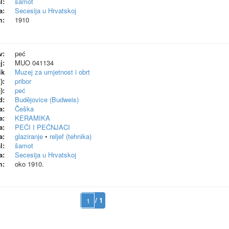
l:
šamot
a:
Secesija u Hrvatskoj
m:
1910
v:
peć
j:
MUO 041134
ik
Muzej za umjetnost i obrt
):
pribor
):
peć
d:
Budějovice (Budweis)
a:
Češka
a:
KERAMIKA
a:
PEĆI I PEĆNJACI
a:
glaziranje
•
reljef (tehnika)
l:
šamot
a:
Secesija u Hrvatskoj
m:
oko 1910.
/ 1