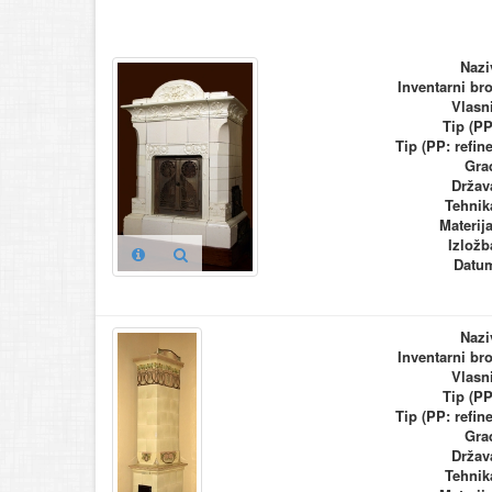
Nazi
Inventarni bro
Vlasn
Tip (PP
Tip (PP: refine
Gra
Držav
Tehnik
Materija
Izložb
Datu
Nazi
Inventarni bro
Vlasn
Tip (PP
Tip (PP: refine
Gra
Držav
Tehnik