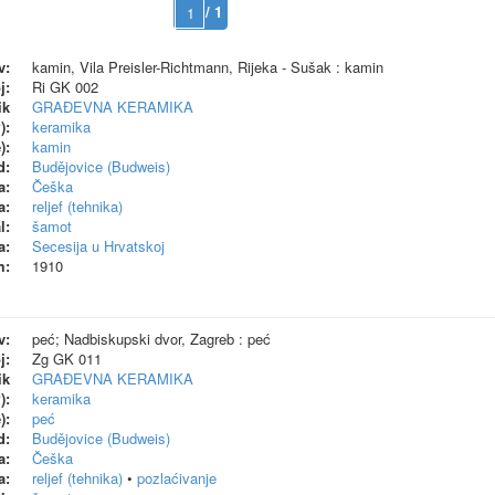
/ 1
v:
kamin, Vila Preisler-Richtmann, Rijeka - Sušak : kamin
j:
Ri GK 002
ik
GRAĐEVNA KERAMIKA
):
keramika
):
kamin
d:
Budějovice (Budweis)
a:
Češka
a:
reljef (tehnika)
l:
šamot
a:
Secesija u Hrvatskoj
m:
1910
v:
peć; Nadbiskupski dvor, Zagreb : peć
j:
Zg GK 011
ik
GRAĐEVNA KERAMIKA
):
keramika
):
peć
d:
Budějovice (Budweis)
a:
Češka
a:
reljef (tehnika)
•
pozlaćivanje