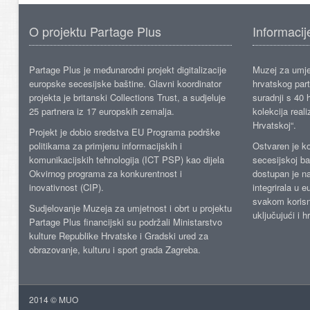
O projektu Partage Plus
Informacij
Partage Plus je međunarodni projekt digitalizacije
Muzej za umje
europske secesijske baštine. Glavni koordinator
hrvatskog part
projekta je britanski Collections Trust, a sudjeluje
suradnji s 40 h
25 partnera iz 17 europskih zemalja.
kolekcija reali
Hrvatskoj“.
Projekt je dobio sredstva EU Programa podrške
politikama za primjenu informacijskih i
Ostvaren je ko
komunikacijskih tehnologija (ICT PSP) kao dijela
secesijskoj ba
Okvirnog programa za konkurentnost i
dostupan je n
inovativnost (CIP).
integrirala u 
svakom korisn
Sudjelovanje Muzeja za umjetnost i obrt u projektu
uključujući i h
Partage Plus financijski su podržali Ministarstvo
kulture Republike Hrvatske i Gradski ured za
obrazovanje, kulturu i sport grada Zagreba.
2014 © MUO