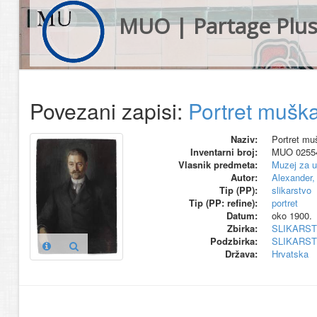
MUO | Partage Plu
Povezani zapisi:
Portret muška
Naziv:
Portret muš
Inventarni broj:
MUO 0255
Vlasnik predmeta:
Muzej za u
Autor:
Alexander,
Tip (PP):
slikarstvo
Tip (PP: refine):
portret
Datum:
oko 1900.
Zbirka:
SLIKARS
Podzbirka:
SLIKARS
Država:
Hrvatska