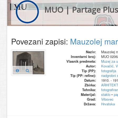
MUO | Partage Plu
Povezani zapisi:
Mauzolej mark
Naziv:
Mauzolej m
Inventarni broj:
MUO 0206
Vlasnik predmeta:
Muzej za u
Autor:
Kovačić, V
Tip (PP):
fotografija
Tip (PP: refine):
nadgrobni
Datum:
1910. - 191
Zbirka:
ARHITEK
Tehnika:
fotografiran
Materijal:
staklo
•
pa
Grad:
Vrbovec
Država:
Hrvatska