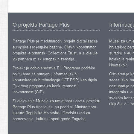
O projektu Partage Plus
Informacij
Partage Plus je međunarodni projekt digitalizacije
Muzej za umje
europske secesijske baštine. Glavni koordinator
hrvatskog part
projekta je britanski Collections Trust, a sudjeluje
suradnji s 40 h
25 partnera iz 17 europskih zemalja.
kolekcija reali
Hrvatskoj“.
Projekt je dobio sredstva EU Programa podrške
politikama za primjenu informacijskih i
Ostvaren je ko
komunikacijskih tehnologija (ICT PSP) kao dijela
secesijskoj ba
Okvirnog programa za konkurentnost i
dostupan je n
inovativnost (CIP).
integrirala u 
svakom korisn
Sudjelovanje Muzeja za umjetnost i obrt u projektu
uključujući i h
Partage Plus financijski su podržali Ministarstvo
kulture Republike Hrvatske i Gradski ured za
obrazovanje, kulturu i sport grada Zagreba.