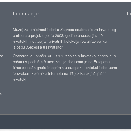
Informacije
L
Muzej za umjetnost i obrt u Zagrebu odabran je za hrvatskog
partnera u projektu jer je 2003. godine u suradnji s 40
hrvatskih institucija i privatnih kolekcija realizirao veliku
izložbu „Secesija u Hrvatskoj“.
za
Ostvaren je konačni cilj - 5176 zapisa o hrvatskoj secesijskoj
baštini s područja čitave zemlje dostupan je na Europeani,
čime se naša građa integrirala u europski kontekst i dostupna
je svakom korisniku Interneta na 17 jezika uključujući i
hrvatski.
da