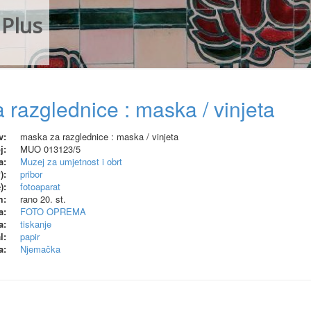
Plus
 razglednice : maska / vinjeta
v:
maska za razglednice : maska / vinjeta
j:
MUO 013123/5
a:
Muzej za umjetnost i obrt
):
pribor
):
fotoaparat
m:
rano 20. st.
a:
FOTO OPREMA
a:
tiskanje
l:
papir
a:
Njemačka