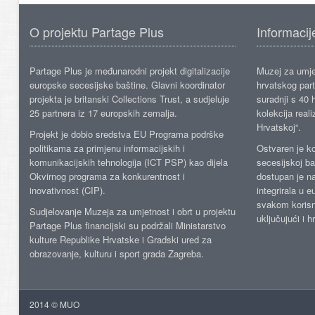
O projektu Partage Plus
Informacij
Partage Plus je međunarodni projekt digitalizacije
Muzej za umje
europske secesijske baštine. Glavni koordinator
hrvatskog part
projekta je britanski Collections Trust, a sudjeluje
suradnji s 40 h
25 partnera iz 17 europskih zemalja.
kolekcija reali
Hrvatskoj“.
Projekt je dobio sredstva EU Programa podrške
politikama za primjenu informacijskih i
Ostvaren je ko
komunikacijskih tehnologija (ICT PSP) kao dijela
secesijskoj ba
Okvirnog programa za konkurentnost i
dostupan je n
inovativnost (CIP).
integrirala u 
svakom korisn
Sudjelovanje Muzeja za umjetnost i obrt u projektu
uključujući i h
Partage Plus financijski su podržali Ministarstvo
kulture Republike Hrvatske i Gradski ured za
obrazovanje, kulturu i sport grada Zagreba.
2014 © MUO