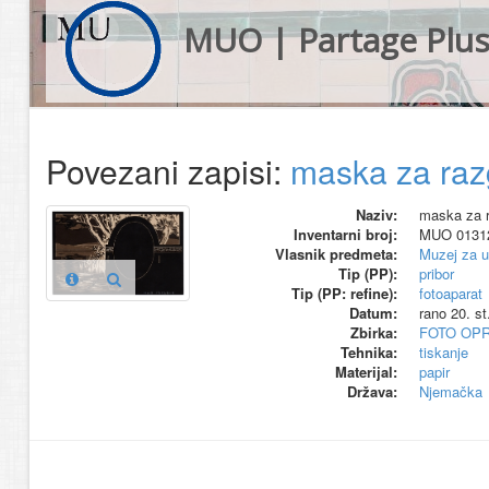
MUO | Partage Plu
Povezani zapisi:
maska za razg
Naziv:
maska za r
Inventarni broj:
MUO 0131
Vlasnik predmeta:
Muzej za u
Tip (PP):
pribor
Tip (PP: refine):
fotoaparat
Datum:
rano 20. st
Zbirka:
FOTO OP
Tehnika:
tiskanje
Materijal:
papir
Država:
Njemačka