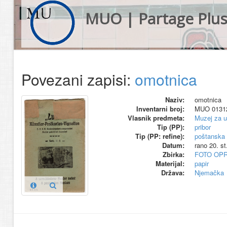
MUO | Partage Plu
Povezani zapisi:
omotnica
Naziv:
omotnica
Inventarni broj:
MUO 0131
Vlasnik predmeta:
Muzej za u
Tip (PP):
pribor
Tip (PP: refine):
poštanska
Datum:
rano 20. st
Zbirka:
FOTO OP
Materijal:
papir
Država:
Njemačka