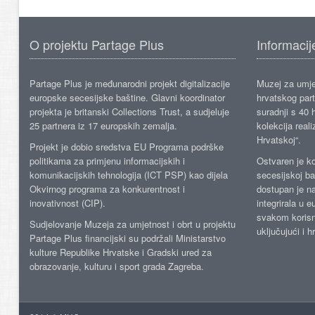
O projektu Partage Plus
Informacij
Partage Plus je međunarodni projekt digitalizacije
Muzej za umje
europske secesijske baštine. Glavni koordinator
hrvatskog part
projekta je britanski Collections Trust, a sudjeluje
suradnji s 40 h
25 partnera iz 17 europskih zemalja.
kolekcija reali
Hrvatskoj“.
Projekt je dobio sredstva EU Programa podrške
politikama za primjenu informacijskih i
Ostvaren je ko
komunikacijskih tehnologija (ICT PSP) kao dijela
secesijskoj ba
Okvirnog programa za konkurentnost i
dostupan je n
inovativnost (CIP).
integrirala u 
svakom korisn
Sudjelovanje Muzeja za umjetnost i obrt u projektu
uključujući i h
Partage Plus financijski su podržali Ministarstvo
kulture Republike Hrvatske i Gradski ured za
obrazovanje, kulturu i sport grada Zagreba.