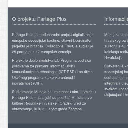
O projektu Partage Plus
Informacij
Partage Plus je međunarodni projekt digitalizacije
Muzej za umje
europske secesijske baštine. Glavni koordinator
hrvatskog part
projekta je britanski Collections Trust, a sudjeluje
suradnji s 40 h
25 partnera iz 17 europskih zemalja.
kolekcija reali
Hrvatskoj“.
Projekt je dobio sredstva EU Programa podrške
politikama za primjenu informacijskih i
Ostvaren je ko
komunikacijskih tehnologija (ICT PSP) kao dijela
secesijskoj ba
Okvirnog programa za konkurentnost i
dostupan je n
inovativnost (CIP).
integrirala u 
svakom korisn
Sudjelovanje Muzeja za umjetnost i obrt u projektu
uključujući i h
Partage Plus financijski su podržali Ministarstvo
kulture Republike Hrvatske i Gradski ured za
obrazovanje, kulturu i sport grada Zagreba.