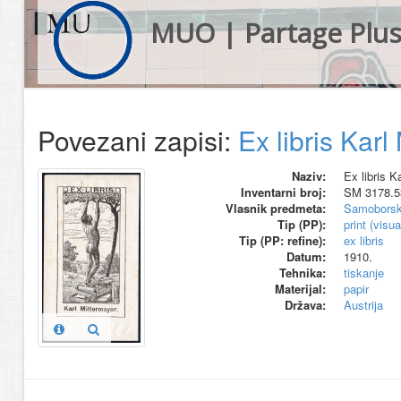
MUO | Partage Plu
Povezani zapisi:
Ex libris Karl 
Naziv:
Ex libris K
Inventarni broj:
SM 3178.5
Vlasnik predmeta:
Samoborsk
Tip (PP):
print (visu
Tip (PP: refine):
ex libris
Datum:
1910.
Tehnika:
tiskanje
Materijal:
papir
Država:
Austrija