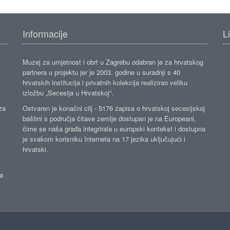
Informacije
L
Muzej za umjetnost i obrt u Zagrebu odabran je za hrvatskog
partnera u projektu jer je 2003. godine u suradnji s 40
hrvatskih institucija i privatnih kolekcija realizirao veliku
izložbu „Secesija u Hrvatskoj“.
za
Ostvaren je konačni cilj - 5176 zapisa o hrvatskoj secesijskoj
baštini s područja čitave zemlje dostupan je na Europeani,
čime se naša građa integrirala u europski kontekst i dostupna
je svakom korisniku Interneta na 17 jezika uključujući i
hrvatski.
da