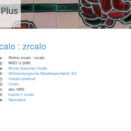
Plus
calo : zrcalo
v:
Stolno zrcalo : zrcalo
j:
MSO U 2095
a:
Muzej Slavonije Osijek
č:
Württembergische Metallwarenfabrik AG
):
metalni predmet
):
zrcalo
m:
oko 1905.
l:
kositar
•
zrcalo
a:
Njemačka