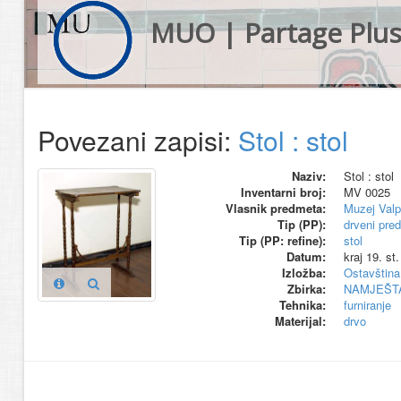
MUO | Partage Plu
Povezani zapisi:
Stol : stol
Naziv:
Stol : stol
Inventarni broj:
MV 0025
Vlasnik predmeta:
Muzej Valp
Tip (PP):
drveni pre
Tip (PP: refine):
stol
Datum:
kraj 19. st.
Izložba:
Ostavština
Zbirka:
NAMJEŠT
Tehnika:
furniranje
Materijal:
drvo