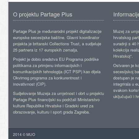
O projektu Partage Plus
Informacij
Partage Plus je međunarodni projekt digitalizacije
Muzej za umje
europske secesijske baštine. Glavni koordinator
hrvatskog part
projekta je britanski Collections Trust, a sudjeluje
suradnji s 40 h
25 partnera iz 17 europskih zemalja.
kolekcija reali
Hrvatskoj“.
Projekt je dobio sredstva EU Programa podrške
politikama za primjenu informacijskih i
Ostvaren je ko
komunikacijskih tehnologija (ICT PSP) kao dijela
secesijskoj ba
Okvirnog programa za konkurentnost i
dostupan je n
inovativnost (CIP).
integrirala u 
svakom korisn
Sudjelovanje Muzeja za umjetnost i obrt u projektu
uključujući i h
Partage Plus financijski su podržali Ministarstvo
kulture Republike Hrvatske i Gradski ured za
obrazovanje, kulturu i sport grada Zagreba.
2014 © MUO