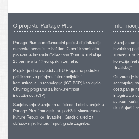
O projektu Partage Plus
Informacij
Partage Plus je međunarodni projekt digitalizacije
Muzej za umje
europske secesijske baštine. Glavni koordinator
hrvatskog part
projekta je britanski Collections Trust, a sudjeluje
suradnji s 40 h
25 partnera iz 17 europskih zemalja.
kolekcija reali
Hrvatskoj“.
Projekt je dobio sredstva EU Programa podrške
politikama za primjenu informacijskih i
Ostvaren je ko
komunikacijskih tehnologija (ICT PSP) kao dijela
secesijskoj ba
Okvirnog programa za konkurentnost i
dostupan je n
inovativnost (CIP).
integrirala u 
svakom korisn
Sudjelovanje Muzeja za umjetnost i obrt u projektu
uključujući i h
Partage Plus financijski su podržali Ministarstvo
kulture Republike Hrvatske i Gradski ured za
obrazovanje, kulturu i sport grada Zagreba.