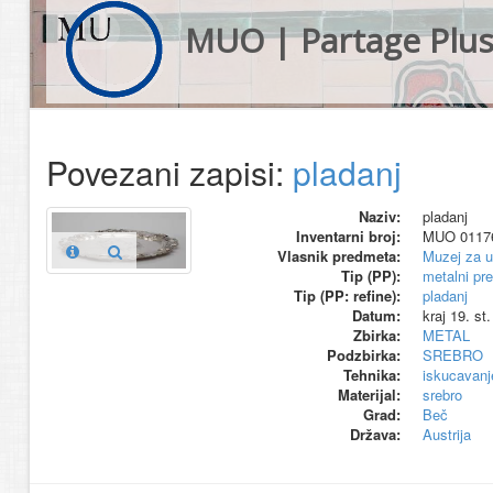
MUO | Partage Plu
Povezani zapisi:
pladanj
Naziv:
pladanj
Inventarni broj:
MUO 0117
Vlasnik predmeta:
Muzej za u
Tip (PP):
metalni pr
Tip (PP: refine):
pladanj
Datum:
kraj 19. st.
Zbirka:
METAL
Podzbirka:
SREBRO
Tehnika:
iskucavanj
Materijal:
srebro
Grad:
Beč
Država:
Austrija