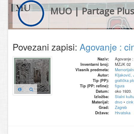
MUO | Partage Plu
Povezani zapisi:
Agovanje : cin
Naziv:
Agovanje : 
Inventarni broj:
MZJK 02
Vlasnik predmeta:
Memorijaln
Autor:
Kljaković,
Tip (PP):
grafička pl
Tip (PP: refine):
figura
Datum:
oko 1920.
Izložba:
Stalni kult
Materijal:
drvo
•
cink
Grad:
Zagreb
Država:
Hrvatska