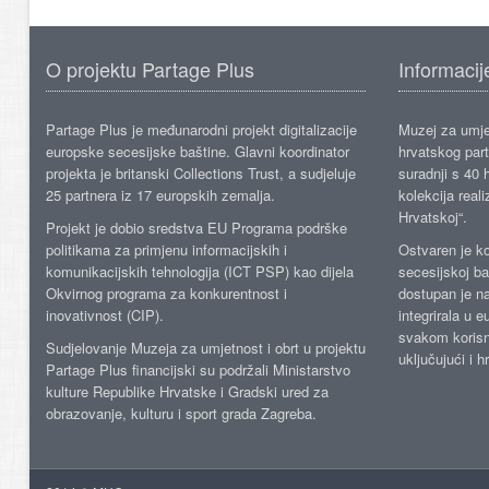
O projektu Partage Plus
Informacij
Partage Plus je međunarodni projekt digitalizacije
Muzej za umje
europske secesijske baštine. Glavni koordinator
hrvatskog part
projekta je britanski Collections Trust, a sudjeluje
suradnji s 40 h
25 partnera iz 17 europskih zemalja.
kolekcija reali
Hrvatskoj“.
Projekt je dobio sredstva EU Programa podrške
politikama za primjenu informacijskih i
Ostvaren je ko
komunikacijskih tehnologija (ICT PSP) kao dijela
secesijskoj ba
Okvirnog programa za konkurentnost i
dostupan je n
inovativnost (CIP).
integrirala u 
svakom korisn
Sudjelovanje Muzeja za umjetnost i obrt u projektu
uključujući i h
Partage Plus financijski su podržali Ministarstvo
kulture Republike Hrvatske i Gradski ured za
obrazovanje, kulturu i sport grada Zagreba.