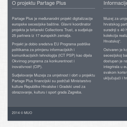
O projektu Partage Plus
Informacij
Partage Plus je međunarodni projekt digitalizacije
Muzej za umje
europske secesijske baštine. Glavni koordinator
hrvatskog part
projekta je britanski Collections Trust, a sudjeluje
suradnji s 40 h
25 partnera iz 17 europskih zemalja.
kolekcija reali
Hrvatskoj“.
Projekt je dobio sredstva EU Programa podrške
politikama za primjenu informacijskih i
Ostvaren je ko
komunikacijskih tehnologija (ICT PSP) kao dijela
secesijskoj ba
Okvirnog programa za konkurentnost i
dostupan je n
inovativnost (CIP).
integrirala u 
svakom korisn
Sudjelovanje Muzeja za umjetnost i obrt u projektu
uključujući i h
Partage Plus financijski su podržali Ministarstvo
kulture Republike Hrvatske i Gradski ured za
obrazovanje, kulturu i sport grada Zagreba.
2014 © MUO