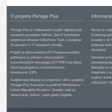
O projektu Partage Plus
Informacij
Partage Plus je međunarodni projekt digitalizacije
Muzej za umje
europske secesijske baštine. Glavni koordinator
hrvatskog part
projekta je britanski Collections Trust, a sudjeluje
suradnji s 40 h
25 partnera iz 17 europskih zemalja.
kolekcija reali
Hrvatskoj“.
Projekt je dobio sredstva EU Programa podrške
politikama za primjenu informacijskih i
Ostvaren je ko
komunikacijskih tehnologija (ICT PSP) kao dijela
secesijskoj ba
Okvirnog programa za konkurentnost i
dostupan je n
inovativnost (CIP).
integrirala u 
svakom korisn
Sudjelovanje Muzeja za umjetnost i obrt u projektu
uključujući i h
Partage Plus financijski su podržali Ministarstvo
kulture Republike Hrvatske i Gradski ured za
obrazovanje, kulturu i sport grada Zagreba.