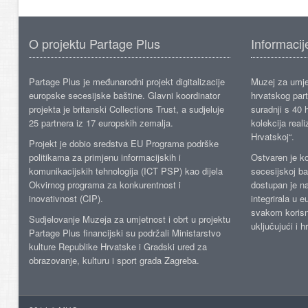
O projektu Partage Plus
Informacij
Partage Plus je međunarodni projekt digitalizacije
Muzej za umje
europske secesijske baštine. Glavni koordinator
hrvatskog part
projekta je britanski Collections Trust, a sudjeluje
suradnji s 40 h
25 partnera iz 17 europskih zemalja.
kolekcija reali
Hrvatskoj“.
Projekt je dobio sredstva EU Programa podrške
politikama za primjenu informacijskih i
Ostvaren je ko
komunikacijskih tehnologija (ICT PSP) kao dijela
secesijskoj ba
Okvirnog programa za konkurentnost i
dostupan je n
inovativnost (CIP).
integrirala u 
svakom korisn
Sudjelovanje Muzeja za umjetnost i obrt u projektu
uključujući i h
Partage Plus financijski su podržali Ministarstvo
kulture Republike Hrvatske i Gradski ured za
obrazovanje, kulturu i sport grada Zagreba.