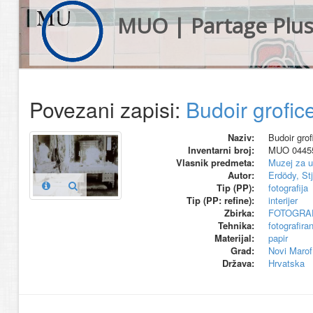
MUO | Partage Plu
Povezani zapisi:
Budoir grofice
Naziv:
Budoir grof
Inventarni broj:
MUO 0445
Vlasnik predmeta:
Muzej za u
Autor:
Erdödy, St
Tip (PP):
fotografija
Tip (PP: refine):
interijer
Zbirka:
FOTOGRAF
Tehnika:
fotografiran
Materijal:
papir
Grad:
Novi Marof
Država:
Hrvatska