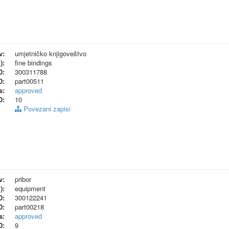
v:
umjetničko knjigoveštvo
):
fine bindings
D:
300311788
D:
part00511
s:
approved
D:
10
Povezani zapisi
v:
pribor
):
equipment
D:
300122241
D:
part00218
s:
approved
D:
9