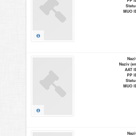
PP I
Statu
MUO I
Nazi
Naziv (en
AAT I
PP I
Statu
MUO I
Nazi