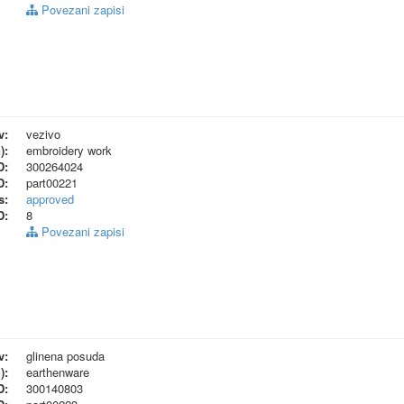
Povezani zapisi
v:
vezivo
):
embroidery work
D:
300264024
D:
part00221
s:
approved
D:
8
Povezani zapisi
v:
glinena posuda
):
earthenware
D:
300140803