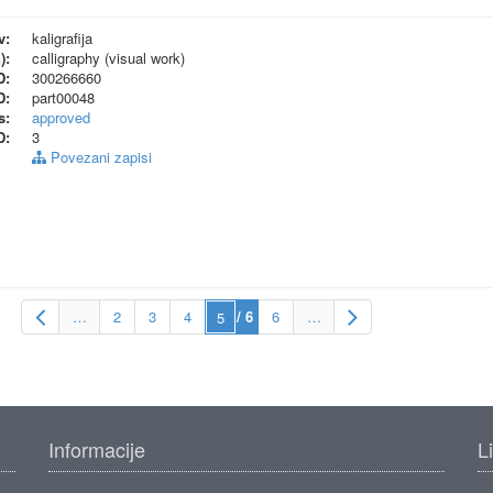
v:
kaligrafija
):
calligraphy (visual work)
D:
300266660
D:
part00048
s:
approved
D:
3
Povezani zapisi
…
2
3
4
/ 6
6
…
Informacije
L