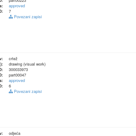
D:
part00223
s:
approved
D:
7
Povezani zapisi
v:
crtež
):
drawing (visual work)
D:
300033973
D:
part00047
s:
approved
D:
6
Povezani zapisi
v:
odjeća