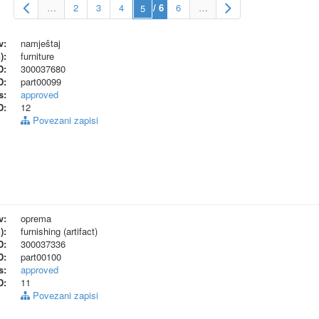
…
2
3
4
/ 6
6
…
v:
namještaj
):
furniture
D:
300037680
D:
part00099
s:
approved
D:
12
Povezani zapisi
v:
oprema
):
furnishing (artifact)
D:
300037336
D:
part00100
s:
approved
D:
11
Povezani zapisi