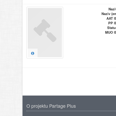
Nazi
Naziv (en
AAT I
PP I
Statu
MUO I
O projektu Partage Plus