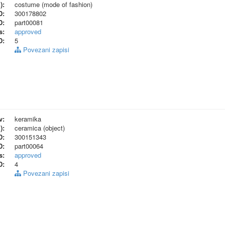
):
costume (mode of fashion)
D:
300178802
D:
part00081
s:
approved
D:
5
Povezani zapisi
v:
keramika
):
ceramica (object)
D:
300151343
D:
part00064
s:
approved
D:
4
Povezani zapisi