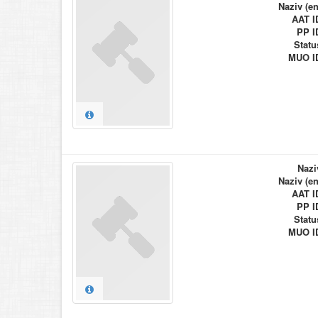
Naziv (en
AAT I
PP I
Statu
MUO I
Nazi
Naziv (en
AAT I
PP I
Statu
MUO I