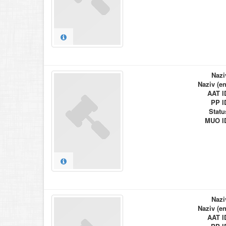
Nazi
Naziv (en
AAT I
PP I
Statu
MUO I
Nazi
Naziv (en
AAT I