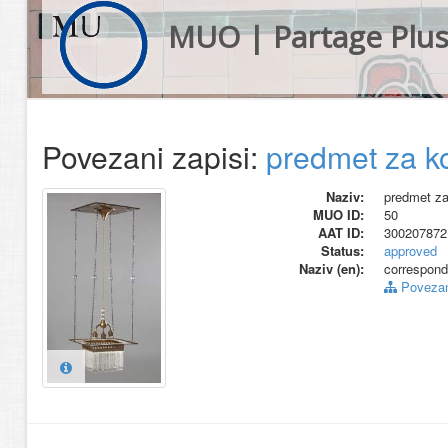
MUO | Partage Plu
Povezani zapisi:
predmet za k
Naziv:
predmet za
MUO ID:
50
AAT ID:
300207872
Status:
approved
Naziv (en):
correspond
Povezani