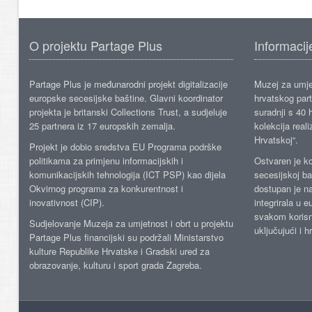
O projektu Partage Plus
Informacij
Partage Plus je međunarodni projekt digitalizacije
Muzej za umje
europske secesijske baštine. Glavni koordinator
hrvatskog part
projekta je britanski Collections Trust, a sudjeluje
suradnji s 40 h
25 partnera iz 17 europskih zemalja.
kolekcija reali
Hrvatskoj“.
Projekt je dobio sredstva EU Programa podrške
politikama za primjenu informacijskih i
Ostvaren je ko
komunikacijskih tehnologija (ICT PSP) kao dijela
secesijskoj ba
Okvirnog programa za konkurentnost i
dostupan je n
inovativnost (CIP).
integrirala u 
svakom korisn
Sudjelovanje Muzeja za umjetnost i obrt u projektu
uključujući i h
Partage Plus financijski su podržali Ministarstvo
kulture Republike Hrvatske i Gradski ured za
obrazovanje, kulturu i sport grada Zagreba.