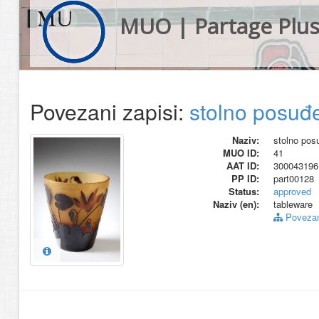
MUO | Partage Plu
Povezani zapisi:
stolno posuđ
Naziv:
stolno pos
MUO ID:
41
AAT ID:
300043196
PP ID:
part00128
Status:
approved
Naziv (en):
tableware
Povezani