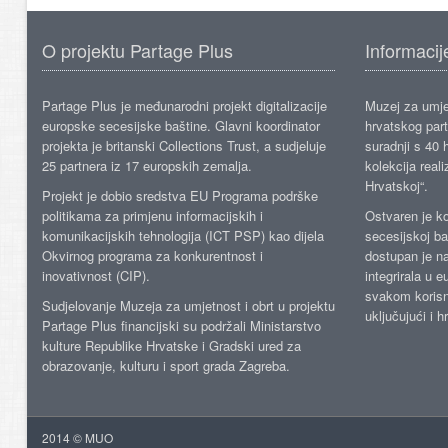
O projektu Partage Plus
Informacij
Partage Plus je međunarodni projekt digitalizacije
Muzej za umje
europske secesijske baštine. Glavni koordinator
hrvatskog part
projekta je britanski Collections Trust, a sudjeluje
suradnji s 40 h
25 partnera iz 17 europskih zemalja.
kolekcija reali
Hrvatskoj“.
Projekt je dobio sredstva EU Programa podrške
politikama za primjenu informacijskih i
Ostvaren je ko
komunikacijskih tehnologija (ICT PSP) kao dijela
secesijskoj ba
Okvirnog programa za konkurentnost i
dostupan je n
inovativnost (CIP).
integrirala u 
svakom korisn
Sudjelovanje Muzeja za umjetnost i obrt u projektu
uključujući i h
Partage Plus financijski su podržali Ministarstvo
kulture Republike Hrvatske i Gradski ured za
obrazovanje, kulturu i sport grada Zagreba.
2014 © MUO